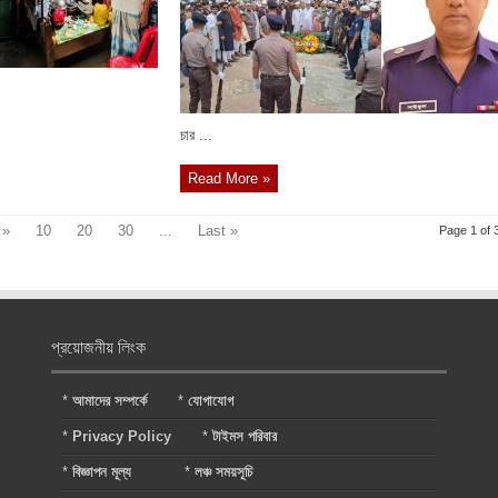
চার ...
Read More »
»
10
20
30
...
Last »
Page 1 of 
প্রয়োজনীয় লিংক
*
আমাদের সম্পর্কে
*
যোগাযোগ
*
Privacy Policy
*
টাইমস পরিবার
*
বিজ্ঞাপন মূল্য
*
লঞ্চ সময়সূচি