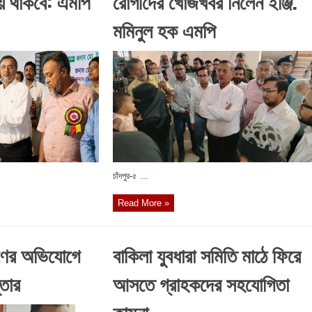
য়ে থাকবে: এমপি
রোগীদের খোঁজখবর নিলেন ইঞ্জি.
মমিনুল হক এমপি
চাঁদপুর-৫ ...
Read More »
্ষণের অভিযোগে
বাকিলা যুবধারা সমিতি মাঠে ফিরে
্তার
আসতে গ্রাহকদের সহযোগিতা
কামনা