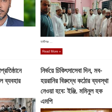
হাজীগঞ্জ ...
Read More »
প্রতিষ্ঠানে
নির্ভয়ে চিকিৎসাসেবা দিন, মব-
ইল ব্যবহার
হয়রানির বিরুদ্ধে কঠোর ব্যবস্থা
নেওয়া হবে: ইঞ্জি. মমিনুল হক
এমপি