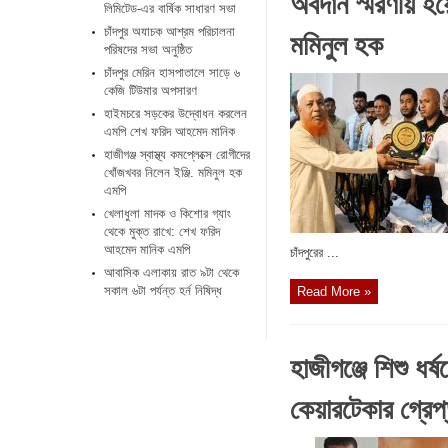
অবদান স্মরণীয় হ
লিমিটেড-এর বার্ষিক সাধারণ সভা
মমিনুল হক
চাঁদপুর অযাচক আশ্রম পরিচালনা
পরিষদের সভা অনুষ্ঠিত
চাঁদপুর মেরিন হাসপাতালে সাড়ে ৬
কেজি টিউমার অপসারণ
হাইমচরে সড়কের উদ্বোধন করলেন
এমপি শেখ ফরিদ আহমেদ মানিক
হাজীগঞ্জ স্বাস্থ্য কমপ্লেক্সে রোগীদের
খোঁজখবর নিলেন ইঞ্জি. মমিনুল হক
এমপি
খেলাধুলা মাদক ও কিশোর গ্যাং
থেকে মুক্ত রাখে: শেখ ফরিদ
আহমেদ মানিক এমপি
চাঁদপুরের ...
আবাসিক এলাকায় রাত ৯টা থেকে
সকাল ৬টা পর্যন্ত হর্ন নিষিদ্ধ
Read More »
হাজীগঞ্জে শিশু ধর
কেয়ারটেকার গ্রেপ