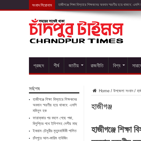
সংবাদ শিরোনাম
ফারাক্কার পর বদলে গেছে
প্রচ্ছদ
শীর্ষ
জাতীয়
রাজনীতি
বিশ্ব
সারা
সর্বশেষ
Home
/
উপজেলা সংবাদ
/
হাজ
হাজীগঞ্জে শিক্ষা বিস্তারে শিক্ষকদের
হাজীগঞ্জ
অবদান স্মরণীয় হয়ে থাকবে: এমপি
মমিনুল হক
ফারাক্কার পর বদলে গেছে পদ্মা,
বিলুপ্তির পথে ইলিশসহ দেশীয় মাছ
হাজীগঞ্জে শিক্ষা ব
ইকরাম চৌধুরীর মৃত্যুবার্ষিকী পালিত
চাঁদপুরে আল-কারিম হাউজিং