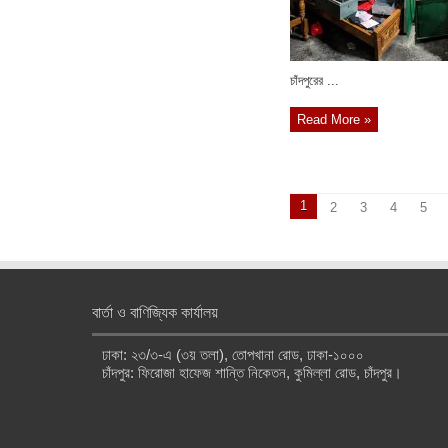
চাঁদপুরের ...
Read More »
1
2
3
4
5
বার্তা ও বাণিজ্যিক কার্যালয়
ঢাকা: ২৩/৩-এ (৩য় তলা), তোপখানা রোড, ঢাকা-১০০০
চাঁদপুর: ফিরোজা হাফেজ শান্তি নিকেতন, কুমিল্লা রোড, চাঁদপুর।