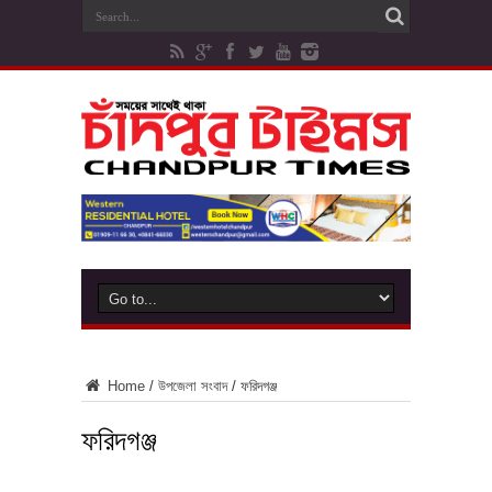
Home
/
উপজেলা সংবাদ
/
ফরিদগঞ্জ
ফরিদগঞ্জ