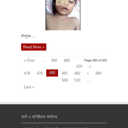
চাঁদপুরের ...
Read More »
« First
...
450
460
Page 480 of 563
470
«
480
478
479
481
482
»
490
500
510
...
Last »
বার্তা ও বাণিজ্যিক কার্যালয়