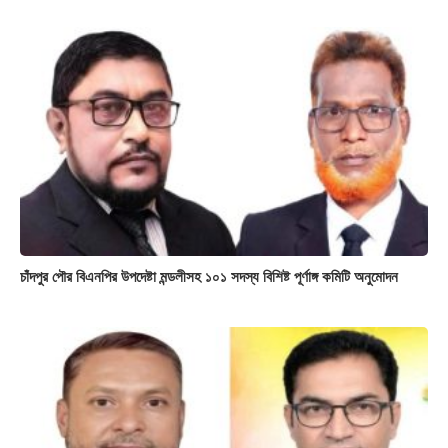
চাঁদপুর পৌর বিএনপির উপদেষ্টা মন্ডলীসহ ১০১ সদস্য বিশিষ্ট পূর্ণাঙ্গ কমিটি অনুমোদন