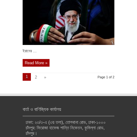
ইরানের ...
Read More »
1
2
»
Page 1 of 2
বার্তা ও বাণিজ্যিক কার্যালয়
ঢাকা: ২৩/৩-এ (৩য় তলা), তোপখানা রোড, ঢাকা-১০০০
চাঁদপুর: ফিরোজা হাফেজ শান্তি নিকেতন, কুমিল্লা রোড,
চাঁদপুর।