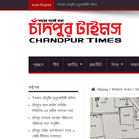
সংবাদ শিরোনাম
চাঁদপুরে আল-কার
প্রচ্ছদ
শীর্ষ
জাতীয়
রাজনীতি
বিশ্ব
সারা
সর্বশেষ
Home
/
উপজেলা সংবাদ
/
হাজ
ইকরাম চৌধুরীর মৃত্যুবার্ষিকী পালিত
চাঁদপুরে আল-কারিম হাউজিং
লিমিটেড-এর বার্ষিক সাধারণ সভা
চাঁদপুর অযাচক আশ্রম পরিচালনা
পরিষদের সভা অনুষ্ঠিত
চাঁদপুর মেরিন হাসপাতালে সাড়ে ৬
কেজি টিউমার অপসারণ