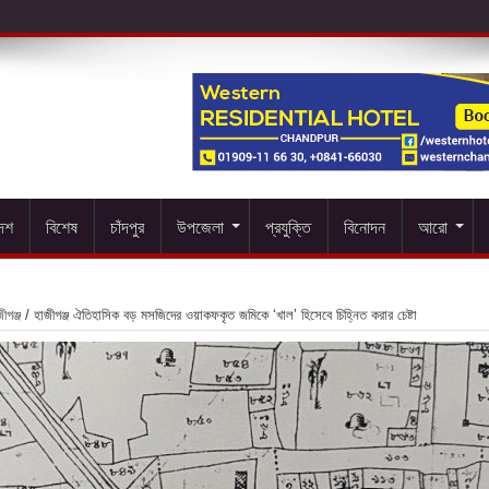
দেশ
বিশেষ
চাঁদপুর
উপজেলা
প্রযুক্তি
বিনোদন
আরো
ীগঞ্জ
/
হাজীগঞ্জ ঐতিহাসিক বড় মসজিদের ওয়াকফকৃত জমিকে ‘খাল’ হিসেবে চিহ্নিত করার চেষ্টা