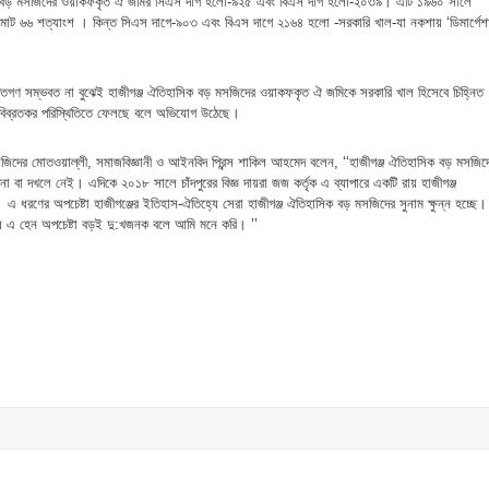
াসিক বড় মসজিদের ওয়াকফকৃত ঐ জমির সিএস দাগ হলো-৯২৫ এবং বিএস দাগ হলো-২০৩৯। এটি ১৯৬০ সালে
োট ৬৬ শত্যাংশ । কিন্ত সিএস দাগে-৯০৩ এবং বিএস দাগে ২১৬৪ হলো -সরকারি খাল-যা নকশায় ‘ডিমার্গেশ
্যাক্তিগণ সম্ভবত না বুঝেই হাজীগঞ্জ ঐতিহাসিক বড় মসজিদের ওয়াকফকৃত ঐ জমিকে সরকারি খাল হিসেবে চিহ্নিত
ষকে বিব্রতকর পরিস্থিতিতে ফেলছে বলে অভিযোগ উঠেছে।
সজিদের মোতওয়াল্লী, সমাজবিজ্ঞানী ও আইনবিদ প্রিন্স শাকিল আহমেদ বলেন, ‘‘হাজীগঞ্জ ঐতিহাসিক বড় মসজিদ
 বা দখলে নেই। এদিকে ২০১৮ সালে চাঁদপুরের বিজ্ঞ দায়রা জজ কর্তৃক এ ব্যাপারে একটি রায় হাজীগঞ্জ
 ধরণের অপচেষ্টা হাজীগঞ্জের ইতিহাস-ঐতিহ্যে সেরা হাজীগঞ্জ ঐতিহাসিক বড় মসজিদের সুনাম ক্ষুন্ন হচ্ছে।
িষয়ে এ হেন অপচেষ্টা বড়ই দু:খজনক বলে আমি মনে করি। ’’