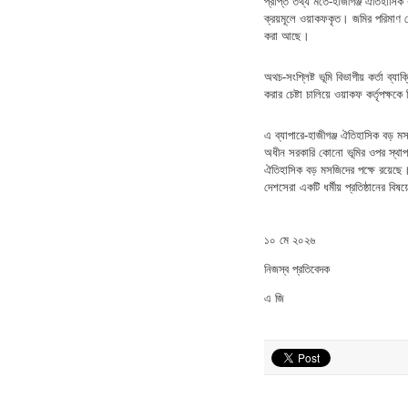
প্রাপ্ত তথ্য মতে-হাজীগঞ্জ ঐতিহ
ক্রয়মূলে ওয়াকফকৃত। জমির পরিমাণ ম
করা আছে।
অথচ-সংশ্লিষ্ট ভূমি বিভাগীয় কর্তা ব
করার চেষ্টা চালিয়ে ওয়াকফ কর্তৃপক্
এ ব্যাপারে-হাজীগঞ্জ ঐতিহাসিক বড় ম
অধীন সরকারি কোনো ভূমির ওপর স্থাপনা
ঐতিহাসিক বড় মসজিদের পক্ষে রয়েছে। এ
দেশসেরা একটি ধর্মীয় প্রতিষ্ঠানের ব
১০ মে ২০২৬
নিজস্ব প্রতিবেদক
এ জি