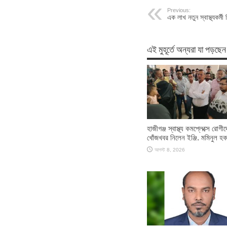
Previous:
এক লাখ নতুন স্বাস্থ্যকর্ম
এই মুহূর্তে অন্যরা যা পড়ছেন
হাজীগঞ্জ স্বাস্থ্য কমপ্লেক্সে রোগীদ
খোঁজখবর নিলেন ইঞ্জি. মমিনুল হ
আগস্ট 8, 2026