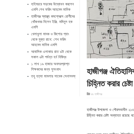
হাইমচরে সড়কের উদ্বোধন করলেন
এমপি শেখ ফরিদ আহমেদ মানিক
হাজীগঞ্জ স্বাস্থ্য কমপ্লেক্সে রোগীদের
খোঁজখবর নিলেন ইঞ্জি. মমিনুল হক
এমপি
খেলাধুলা মাদক ও কিশোর গ্যাং
থেকে মুক্ত রাখে: শেখ ফরিদ
আহমেদ মানিক এমপি
আবাসিক এলাকায় রাত ৯টা থেকে
সকাল ৬টা পর্যন্ত হর্ন নিষিদ্ধ
১ লাখ ১৯ হাজার অবসরপ্রাপ্ত
হাজীগঞ্জ ঐতিহাস
শিক্ষকদের জন্য সুসংবাদ
তনু হত্যা মামলায় সাবেক সেনাসদস্য ফের গ্রেপ্তার
চিহ্নিত করার চেষ্টা
in
হাজীগঞ্জ
হাজীগঞ্জ উপজেলা ও পৌরসভাধীন ২১৩ 
চিহ্নিত করার চেষ্টা অব্যাহত রয়েছে ব