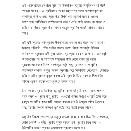
এই পরিস্থিতিতে সেখানে সৃষ্টি হয় ইনভার্স-এস্টুয়ারি সার্কুলেশন বা উল্টো
মোহনা প্রবাহ। এ প্রক্রিয়ায় ভারত মহাসাগর থেকে অপেক্ষাকৃত কম
লবণাক্ত পানি ওপরের স্তর দিয়ে উপসাগরে প্রবেশ করে। এরপর
উপসাগরের অতিরিক্ত বাষ্পীভবনের কারণে সেই পানি আরও লবণাক্ত ও
ভারী হয়ে নিচের স্তর দিয়ে আবার হরমুজ প্রণালি হয়েই সাগরে বেরিয়ে
যায়।
এই দুই স্তরের পানিপ্রবাহ উপসাগরের লবণের ভারসাম্য বজায় রাখে।
জলবায়ু পরিবর্তন, নদীর পানির প্রবাহ হ্রাস কিংবা মানবসৃষ্ট বিভিন্ন
কার্যকলাপ সমুদ্রের এই সূক্ষ্ম ভারসাম্যে প্রভাব ফেলতে পারে। মানবসৃষ্ট
কারণগুলোর মধ্যে অন্যতম সমুদ্রের পানি থেকে লবণ দূর করার
প্রকল্পগুলো থেকে নির্গত লবণাক্ত বর্জ্য সমুদ্রে ফেলা। আধুনিক
উচ্চক্ষমতাসম্পন্ন সমুদ্র মডেল ব্যবহার করে বিজ্ঞানীরা দেখেছেন, জোয়ার-
ভাটা ও নদীর প্রবাহ যুক্ত করলে এই প্রণালি দিয়ে লবণ ও মিঠাপানির
আদান-প্রদান উল্লেখযোগ্যভাবে বদলে যায়।
উপসাগরের স্রোত তৈরিতে বড় ভূমিকা রাখে মৌসুমি বাতাস এবং শামাল
নামে শুষ্ক ও প্রবল বায়ুপ্রবাহ। এগুলো পানির মিশ্রণ ও ঘূর্ণি তৈরি করে।
হরমুজ প্রণালির কাছাকাছি স্রোত কখনো ইরানি উপকূল ঘেঁষে উত্তরে
যায়, আবার কখনো দক্ষিণে ঘূর্ণি তৈরি করে উল্টো ফিরে আসে।
আধুনিক উচ্চক্ষমতাসম্পন্ন সমুদ্র মডেল ব্যবহার করে বিজ্ঞানীরা দেখেছেন,
জোয়ার-ভাটা ও নদীর প্রবাহ যুক্ত করলে এই প্রণালি দিয়ে লবণ ও
মিঠাপানির আদান-প্রদান উল্লেখযোগ্যভাবে বদলে যায়।