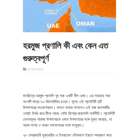
হরমুজ প্রণালি কী এবং কেন এত
গুরুত্বপূর্ণ
in
বিশেষ সংবাদ
মানচিত্রে হরমুজ প্রণালি খুব সরু একটি নীল রেখা। এর সবচেয়ে সরু
অংশটি মাত্র ৩৩ কিলোমিটার চওড়া। মূলত এই প্রণালিটি দুটি
উপসাগরের সংযোগস্থল। শুনতে অবাক লাগলেও এই সরু জলপথটির
ওপরই নির্ভর করে টিকে আছে গোটা বিশ্বের জ্বালানি অর্থনীতি। প্রণালিটি
তেলসমৃদ্ধ পারস্য উপসাগরকে ওমান উপসাগরের সঙ্গে যুক্ত করেছে, যা
আরব সাগর ও ভারত মহাসাগরের সঙ্গে সংযুক্ত।
২৮ ফেব্রুয়ারি যুক্তরাষ্ট্র ও ইসরায়েল যৌথভাবে ইরানে আক্রমণ করে