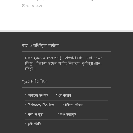
জুন 15, 2026
বার্তা ও বাণিজ্যিক কার্যালয়
ঢাকা: ২৩/৩-এ (৩য় তলা), তোপখানা রোড, ঢাকা-১০০০
চাঁদপুর: ফিরোজা হাফেজ শান্তি নিকেতন, কুমিল্লা রোড,
চাঁদপুর।
প্রয়োজনীয় লিংক
*
আমাদের সম্পর্কে
*
যোগাযোগ
*
Privacy Policy
*
টাইমস পরিবার
*
বিজ্ঞাপন মূল্য
*
লঞ্চ সময়সূচি
*
কুকি পলিসি