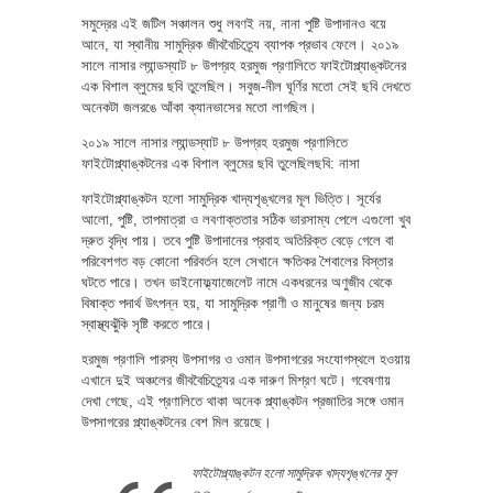
সমুদ্রের এই জটিল সঞ্চালন শুধু লবণই নয়, নানা পুষ্টি উপাদানও বয়ে
আনে, যা স্থানীয় সামুদ্রিক জীববৈচিত্র্যে ব্যাপক প্রভাব ফেলে। ২০১৯
সালে নাসার ল্যান্ডস্যাট ৮ উপগ্রহ হরমুজ প্রণালিতে ফাইটোপ্ল্যাঙ্কটনের
এক বিশাল ব্লুমের ছবি তুলেছিল। সবুজ-নীল ঘূর্ণির মতো সেই ছবি দেখতে
অনেকটা জলরঙে আঁকা ক্যানভাসের মতো লাগছিল।
২০১৯ সালে নাসার ল্যান্ডস্যাট ৮ উপগ্রহ হরমুজ প্রণালিতে
ফাইটোপ্ল্যাঙ্কটনের এক বিশাল ব্লুমের ছবি তুলেছিলছবি: নাসা
ফাইটোপ্ল্যাঙ্কটন হলো সামুদ্রিক খাদ্যশৃঙ্খলের মূল ভিত্তি। সূর্যের
আলো, পুষ্টি, তাপমাত্রা ও লবণাক্ততার সঠিক ভারসাম্য পেলে এগুলো খুব
দ্রুত বৃদ্ধি পায়। তবে পুষ্টি উপাদানের প্রবাহ অতিরিক্ত বেড়ে গেলে বা
পরিবেশগত বড় কোনো পরিবর্তন হলে সেখানে ক্ষতিকর শৈবালের বিস্তার
ঘটতে পারে। তখন ডাইনোফ্ল্যাজেলেট নামে একধরনের অণুজীব থেকে
বিষাক্ত পদার্থ উৎপন্ন হয়, যা সামুদ্রিক প্রাণী ও মানুষের জন্য চরম
স্বাস্থ্যঝুঁকি সৃষ্টি করতে পারে।
হরমুজ প্রণালি পারস্য উপসাগর ও ওমান উপসাগরের সংযোগস্থলে হওয়ায়
এখানে দুই অঞ্চলের জীববৈচিত্র্যের এক দারুণ মিশ্রণ ঘটে। গবেষণায়
দেখা গেছে, এই প্রণালিতে থাকা অনেক প্ল্যাঙ্কটন প্রজাতির সঙ্গে ওমান
উপসাগরের প্ল্যাঙ্কটনের বেশ মিল রয়েছে।
ফাইটোপ্ল্যাঙ্কটন হলো সামুদ্রিক খাদ্যশৃঙ্খলের মূল