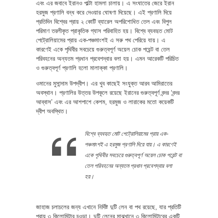
এবং এর জবাবে ইরানও পাল্টা হামলা চালায়। এ সংঘাতের জেরে ইরান
হরমুজ প্রণালি বন্ধ করে দেওয়ার ঘোষণা দিয়েছে। এই প্রণালি দিয়ে
প্রতিদিন বিশ্বের প্রায় ২ কোটি ব্যারেল অপরিশোধিত তেল এবং বিপুল
পরিমাণ তরলীকৃত প্রাকৃতিক গ্যাস পরিবাহিত হয়। বিশ্বে ব্যবহৃত মোট
পেট্রোলিয়ামের প্রায় এক-পঞ্চমাংশই এ সরু পথ পেরিয়ে যায়। এ
কারণেই একে পৃথিবীর সবচেয়ে গুরুত্বপূর্ণ অয়েল চোক পয়েন্ট বা তেল
পরিবহনের অন্যতম প্রধান প্রবেশদ্বার বলা হয়। এমন আরেকটি পরিচিত
ও গুরুত্বপূর্ণ প্রণালি হলো মালাক্কা প্রণালি।
ওমানের মুসান্দাম উপদ্বীপ। এর খুব কাছেই সংযুক্ত আরব আমিরাতের
অবস্থান। প্রণালির উত্তর উপকূলে রয়েছে ইরানের গুরুত্বপূর্ণ বন্দর ‘বন্দর
আব্বাস’ এবং এর আশপাশে কেশম, হরমুজ ও লারাকের মতো কয়েকটি
দ্বীপ অবস্থিত।
বিশ্বে ব্যবহৃত মোট পেট্রোলিয়ামের প্রায় এক-
পঞ্চমাংশই এ হরমুজ প্রণালি দিয়ে যায়। এ কারণেই
একে পৃথিবীর সবচেয়ে গুরুত্বপূর্ণ অয়েল চোক পয়েন্ট বা
তেল পরিবহনের অন্যতম প্রধান প্রবেশদ্বার বলা
হয়।
জাহাজ চলাচলের জন্য এখানে নির্দিষ্ট দুটি লেন বা পথ রয়েছে, যার প্রতিটি
প্রায় ৩ কিলোমিটার চওড়া। দুটি লেনের মাঝখানে ৩ কিলোমিটারের একটি