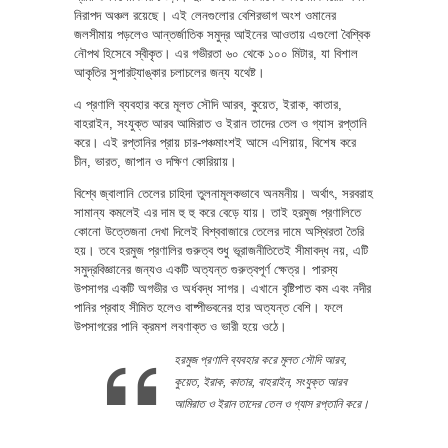
নিরাপদ অঞ্চল রয়েছে। এই লেনগুলোর বেশিরভাগ অংশ ওমানের
জলসীমায় পড়লেও আন্তর্জাতিক সমুদ্র আইনের আওতায় এগুলো বৈশ্বিক
নৌপথ হিসেবে স্বীকৃত। এর গভীরতা ৬০ থেকে ১০০ মিটার, যা বিশাল
আকৃতির সুপারট্যাঙ্কার চলাচলের জন্য যথেষ্ট।
এ প্রণালি ব্যবহার করে মূলত সৌদি আরব, কুয়েত, ইরাক, কাতার,
বাহরাইন, সংযুক্ত আরব আমিরাত ও ইরান তাদের তেল ও গ্যাস রপ্তানি
করে। এই রপ্তানির প্রায় চার-পঞ্চমাংশই আসে এশিয়ায়, বিশেষ করে
চীন, ভারত, জাপান ও দক্ষিণ কোরিয়ায়।
বিশ্বে জ্বালানি তেলের চাহিদা তুলনামূলকভাবে অনমনীয়। অর্থাৎ, সরবরাহ
সামান্য কমলেই এর দাম হু হু করে বেড়ে যায়। তাই হরমুজ প্রণালিতে
কোনো উত্তেজনা দেখা দিলেই বিশ্ববাজারে তেলের দামে অস্থিরতা তৈরি
হয়। তবে হরমুজ প্রণালির গুরুত্ব শুধু ভূরাজনীতিতেই সীমাবদ্ধ নয়, এটি
সমুদ্রবিজ্ঞানের জন্যও একটি অত্যন্ত গুরুত্বপূর্ণ ক্ষেত্র। পারস্য
উপসাগর একটি অগভীর ও অর্ধবদ্ধ সাগর। এখানে বৃষ্টিপাত কম এবং নদীর
পানির প্রবাহ সীমিত হলেও বাষ্পীভবনের হার অত্যন্ত বেশি। ফলে
উপসাগরের পানি ক্রমশ লবণাক্ত ও ভারী হয়ে ওঠে।
হরমুজ প্রণালি ব্যবহার করে মূলত সৌদি আরব,
কুয়েত, ইরাক, কাতার, বাহরাইন, সংযুক্ত আরব
আমিরাত ও ইরান তাদের তেল ও গ্যাস রপ্তানি করে।