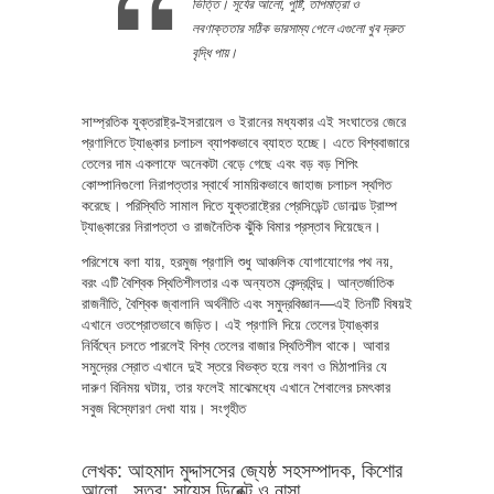
ভিত্তি। সূর্যের আলো, পুষ্টি, তাপমাত্রা ও
লবণাক্ততার সঠিক ভারসাম্য পেলে এগুলো খুব দ্রুত
বৃদ্ধি পায়।
সাম্প্রতিক যুক্তরাষ্ট্র-ইসরায়েল ও ইরানের মধ্যকার এই সংঘাতের জেরে
প্রণালিতে ট্যাঙ্কার চলাচল ব্যাপকভাবে ব্যাহত হচ্ছে। এতে বিশ্ববাজারে
তেলের দাম একলাফে অনেকটা বেড়ে গেছে এবং বড় বড় শিপিং
কোম্পানিগুলো নিরাপত্তার স্বার্থে সাময়িকভাবে জাহাজ চলাচল স্থগিত
করেছে। পরিস্থিতি সামাল দিতে যুক্তরাষ্ট্রের প্রেসিডেন্ট ডোনাল্ড ট্রাম্প
ট্যাঙ্কারের নিরাপত্তা ও রাজনৈতিক ঝুঁকি বিমার প্রস্তাব দিয়েছেন।
পরিশেষে বলা যায়, হরমুজ প্রণালি শুধু আঞ্চলিক যোগাযোগের পথ নয়,
বরং এটি বৈশ্বিক স্থিতিশীলতার এক অন্যতম কেন্দ্রবিন্দু। আন্তর্জাতিক
রাজনীতি, বৈশ্বিক জ্বালানি অর্থনীতি এবং সমুদ্রবিজ্ঞান—এই তিনটি বিষয়ই
এখানে ওতপ্রোতভাবে জড়িত। এই প্রণালি দিয়ে তেলের ট্যাঙ্কার
নির্বিঘ্নে চলতে পারলেই বিশ্ব তেলের বাজার স্থিতিশীল থাকে। আবার
সমুদ্রের স্রোত এখানে দুই স্তরে বিভক্ত হয়ে লবণ ও মিঠাপানির যে
দারুণ বিনিময় ঘটায়, তার ফলেই মাঝেমধ্যে এখানে শৈবালের চমৎকার
সবুজ বিস্ফোরণ দেখা যায়। সংগৃহীত
লেখক: আহমাদ মুদ্দাসসের জ্যেষ্ঠ সহসম্পাদক, কিশোর
আলো , সূত্র: সায়েন্স ডিরেক্ট ও নাসা