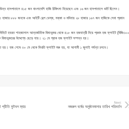
িভিন্ন হাসপাতালে ৪১৫ জন বাংলাদেশি হাজি চিকিৎসা নিয়েছেন এবং ১৬ জন হাসপাতালে ভর্তি ছিলেন।
৫ হাজার ৮৮৮ জনকে এবং আইটি হেল্প ডেস্ক, মক্কা ও মদিনায় ২৮ হাজার ১৬৭ জন হাজিকে সেবা প্রদান
নিটে হযরত শাহজালাল আন্তর্জাতিক বিমানবন্দর থেকে ৪১৮ জন হজযাত্রী নিয়ে প্রথম হজ ফ্লাইট (বিজি৩০
 বিমানবন্দরের উদ্দেশ্যে ছেড়ে যায়। ২১ মে প্রাক হজ ফ্লাইট সম্পন্ন হয়।
িত হয়। হজ শেষে ৩০ মে থেকে ফিরতি ফ্লাইট শুরু হয়, যা আগামী ১ জুলাই পর্যন্ত চলবে।
Next:
 প্রীতি ফুটবল ম্যাচ
নজরুল বর্ষের অনুষ্ঠানমালার তারিখ পরিবর্তন