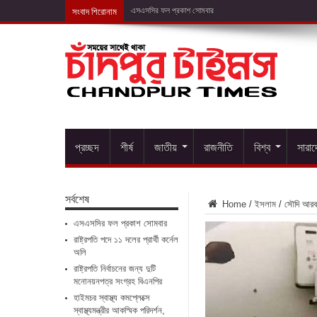
সংবাদ শিরোনাম
রাষ্ট্রপ
প্রচ্ছদ
শীর্ষ
জাতীয়
রাজনীতি
বিশ্ব
সারা
সর্বশেষ
Home
/
ইসলাম
/
সৌদি আরব
এসএসসির ফল প্রকাশ সোমবার
রাষ্ট্রপতি পদে ১১ দলের প্রার্থী কর্নেল
অলি
রাষ্ট্রপতি নির্বাচনের জন্য দুটি
মনোনয়নপত্র সংগ্রহ বিএনপির
হাইমচর স্বাস্থ্য কমপ্লেক্সে
স্বাস্থ্যমন্ত্রীর আকস্মিক পরিদর্শন,