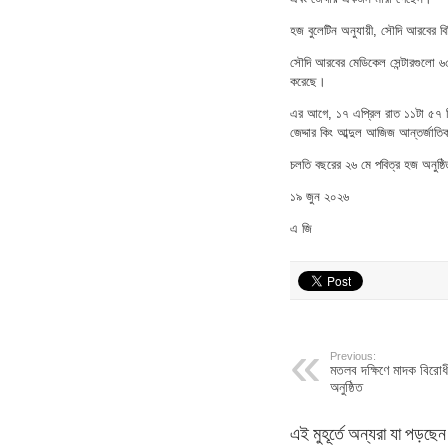
হজ বুলেটিন অনুযায়ী, সৌদি আরবের ব
সৌদি আরবের মেডিকেল সেন্টারগুলো ৬
করেছে।
এর আগে, ১৭ এপ্রিল রাত ১১টা ৫৭ মি
জেদ্দার কিং আব্দুল আজিজ আন্তর্জাতিক
চলতি বছরের ২৬ মে পবিত্র হজ অনুষ্ঠ
১৯ জুন ২০২৬
এ জি
Previous:
মতলব দক্ষিণে মাদক বিরোধী
অনুষ্ঠিত
এই মুহূর্তে অন্যরা যা পড়ছেন