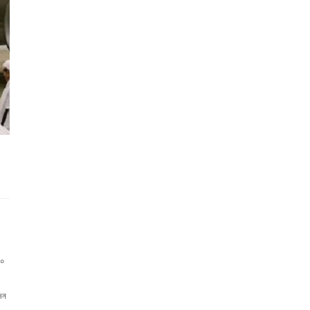
২০
জন