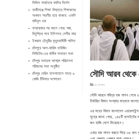
সিভিল সার্জনকে বদলির নির্দেশ
হাজীগঞ্জে শিক্ষা বিস্তারে শিক্ষকদের
অবদান স্মরণীয় হয়ে থাকবে: এমপি
মমিনুল হক
ফারাক্কার পর বদলে গেছে পদ্মা,
বিলুপ্তির পথে ইলিশসহ দেশীয় মাছ
ইকরাম চৌধুরীর মৃত্যুবার্ষিকী পালিত
চাঁদপুরে আল-কারিম হাউজিং
লিমিটেড-এর বার্ষিক সাধারণ সভা
চাঁদপুর অযাচক আশ্রম পরিচালনা
পরিষদের সভা অনুষ্ঠিত
সৌদি আরব থেকে 
চাঁদপুর মেরিন হাসপাতালে সাড়ে ৬
কেজি টিউমার অপসারণ
in
ইসলাম
সৌদি আরবে পবিত্র হজ পালন শেষে ৫৮
নির্ধারিত বিমান সংস্থার মাধ্যমে বা
এর মধ্যে বিমান বাংলাদেশ এয়ারলাইন
সূত্রে জানা গেছে, ১৪৫টি ফ্লাইটের ম
জন হাজি দেশে ফিরেছেন।
এবার হজ পালন করতে গিয়ে ৩৫ জন পু
এবং জেদ্দায় একজন মারা গেছেন।