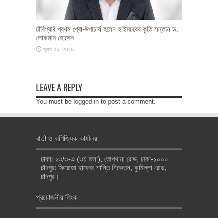
চাঁবিপ্রবি প্রথম প্রো-উপাচার্য হলেন হাইমচরের কৃতি সন্তান ড.
লোকমান হোসেন
জুলাই 24, 2026
LEAVE A REPLY
You must be
logged in
to post a comment.
বার্তা ও বাণিজ্যিক কার্যালয়
ঢাকা: ২৩/৩-এ (৩য় তলা), তোপখানা রোড, ঢাকা-১০০০
চাঁদপুর: ফিরোজা হাফেজ শান্তি নিকেতন, কুমিল্লা রোড,
চাঁদপুর।
প্রয়োজনীয় লিংক