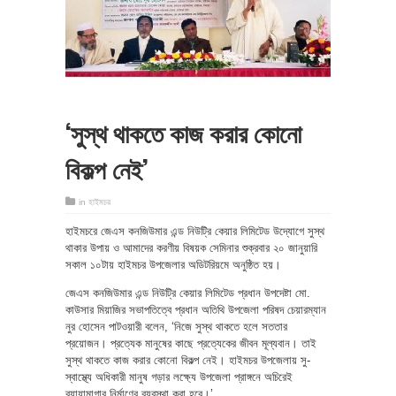
‘সুস্থ থাকতে কাজ করার কোনো
বিকল্প নেই’
in
হাইমচর
হাইমচরে জেএস কনজিউমার এন্ড নিউট্রি কেয়ার লিমিটেড উদ্যোগে সুস্থ
থাকার উপায় ও আমাদের করণীয় বিষয়ক সেমিনার শুক্রবার ২০ জানুয়ারি
সকাল ১০টায় হাইমচর উপজেলার অডিটরিয়মে অনুষ্ঠিত হয়।
জেএস কনজিউমার এন্ড নিউট্রি কেয়ার লিমিটেড প্রধান উপদেষ্টা মো.
কাউসার মিয়াজির সভাপতিত্বে প্রধান অতিথি উপজেলা পরিষদ চেয়ারম্যান
নুর হোসেন পাটওয়ারী বলেন, ‘নিজে সুস্থ থাকতে হলে সততার
প্রয়োজন। প্রত্যেক মানুষের কাছে প্রত্যেকের জীবন মূল্যবান। তাই
সুস্থ থাকতে কাজ করার কোনো বিকল্প নেই। হাইমচর উপজেলায় সু-
স্বাস্থ্যে অধিকারী মানুষ গড়ার লক্ষ্যে উপজেলা প্রাঙ্গনে অচিরেই
ব্যায়ামাগার নির্মাণের ব্যবস্থা করা হবে।’