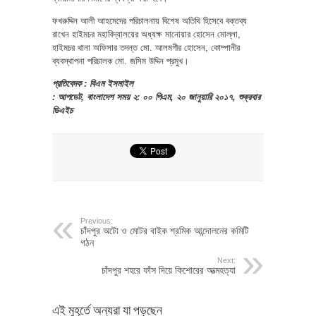
ফখরুদ্দিন আলী আহমেদের পরিচালনায় বিশেষ অতিথি হিসেবে বক্তব্য
রাখেন হাইমচর মহাবিদ্যালয়ের অধ্যক্ষ মানোয়ার হোসেন মোল্লা,
হাইমচর থানা অফিসার তদন্ত মো. আলমগীর হোসেন, কোম্পানীর
ব্যবস্থাপনা পরিচালক মো. জসিম উদ্দিন প্রমুখ।
প্রতিবেদক : বিএম ইসমাইল
: আপডেট, বাংলাদেশ সময় ২: ০০ পিএম, ২০ জানুয়ারি ২০১৭, শুক্রবার
ডিএইচ
Previous:
চাঁদপুর অটো ও মোটর বাইক শ্রমিক আন্দোলনের কমিটি
গঠন
Next:
চাঁদপুর শহরে ফাঁস দিয়ে কিশোরের আত্মহত্যা
এই মুহূর্তে অন্যরা যা পড়ছেন