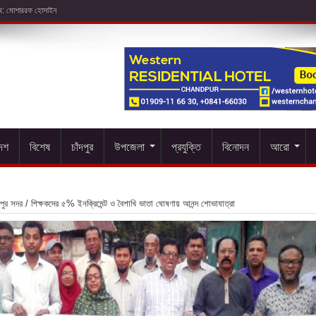
দেশ
বিশেষ
চাঁদপুর
উপজেলা
প্রযুক্তি
বিনোদন
আরো
দপুর সদর
/
শিক্ষকদের ৫% ইনক্রিমেন্ট ও বৈশাখি ভাতা ঘোষণায় আনন্দ শোভাযাত্রা