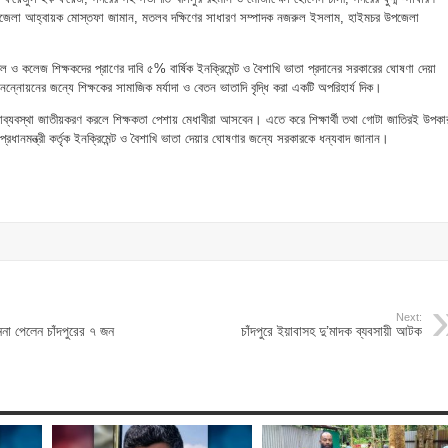
উপজেলা আহ্বায়ক মোস্তফা জামান, মতলব দক্ষিণের সাধারণ সম্পাদক নজরুল ইসলাম, হাইমচর উপজেলা
।
ুল ও কলেজ শিক্ষকদের প্রাণের দাবি ৫% বার্ষিক ইনক্রিমেন্ট ও বৈশাখি ভাতা প্রদানের সরকারের ঘোষণা দেয়া
ানন্নোয়নের জন্যে শিক্ষকের সামাজিক মর্যাদা ও বেতন ভাতাদি বৃদ্ধি করা একটি অপরিহার্য দিক।
াব্যবস্থা জাতীয়করণ করলে শিক্ষকতা পেশায় মেধাবীরা আসবেন। এতে করে শিক্ষার্থী তথা গোটা জাতিরই উপকা
্রধানমন্ত্রী কর্তৃক ইনক্রিমেন্ট ও বৈশাখি ভাতা দেয়ার ঘোষণার জন্যে সরকারকে ধন্যবাদ জানান।
Next:
াননা পেলেন চাঁদপুরের ৭ জন
চাঁদপুরে ইয়াবাসহ দু’মাদক ব্যবসায়ী আটক