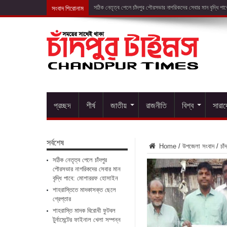
সংবাদ শিরোনাম
শাহরাস্তিতে মা
প্রচ্ছদ
শীর্ষ
জাতীয়
রাজনীতি
বিশ্ব
সারা
সর্বশেষ
Home
/
উপজেলা সংবাদ
/
চাঁ
সঠিক নেতৃত্ব পেলে চাঁদপুর
পৌরসভার নাগরিকদের সেবার মান
বৃদ্ধি পাবে: মোশাররফ হোসাইন
শাহরাস্তিতে মাদকাসক্ত ছেলে
গ্রেপ্তার
শাহরাস্তি মাদক বিরোধী ফুটবল
টুর্নামেন্টের ফাইনাল খেলা সম্পন্ন