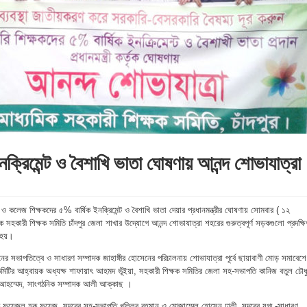
্রিমেন্ট ও বৈশাখি ভাতা ঘোষণায় আনন্দ শোভাযাত্রা
 ও কলেজ শিক্ষকদের ৫% বার্ষিক ইনক্রিমেন্ট ও বৈশাখি ভাতা দেয়ার প্রধানমন্ত্রীর ঘোষণায় সোমবার ( ১২
 সহকারী শিক্ষক সমিতি চাঁদপুর জেলা শাখার উদ্যোগে আনন্দ শোভাযাত্রা শহরের গুরুত্বপূর্ণ সড়কগুলো প্রদক্ষি
ষ হয়।
 সভাপতিত্বে ও সাধারণ সম্পাদক জাহাঙ্গীর হোসেনের পরিচালনায় শোভাযাত্রা পূর্বে ছায়াবাণী মোড় সমাবেশে
 কমিটির আহ্বায়ক অধ্যক্ষ শাফায়াৎ আহমদ ভূঁইয়া, সহকারী শিক্ষক সমিতির জেলা সহ-সভাপতি কানিজ বতুল চৌধু
আহম্মেদ, সাংগঠনিক সম্পাদক আলী আক্কাছ ।
ক ফয়েজুল হক ফয়েজ, সদরের সহ-সভাপতি খলিলুর রহমান ও মোজাম্মেল হোসেন ঢালী, সদরের যুগ্ম -সাধারণ