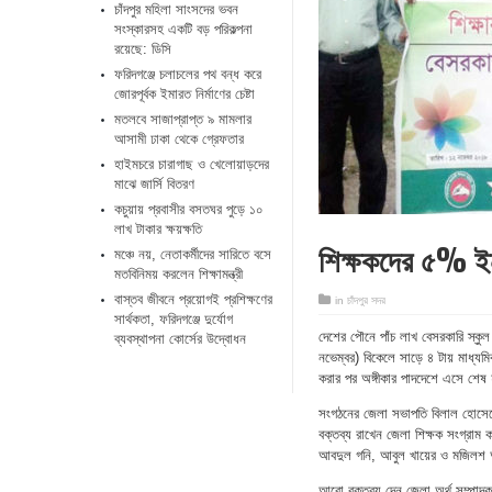
চাঁদপুর মহিলা সাংসদের ভবন
সংস্কারসহ একটি বড় পরিকল্পনা
রয়েছে: ডিসি
ফরিদগঞ্জে চলাচলের পথ বন্ধ করে
জোরপূর্বক ইমারত নির্মাণের চেষ্টা
মতলবে সাজাপ্রাপ্ত ৯ মামলার
আসামী ঢাকা থেকে গ্রেফতার
হাইমচরে চারাগাছ ও খেলোয়াড়দের
মাঝে জার্সি বিতরণ
কচুয়ায় প্রবাসীর বসতঘর পুড়ে ১০
লাখ টাকার ক্ষয়ক্ষতি
শিক্ষকদের ৫% ইনক
মঞ্চে নয়, নেতাকর্মীদের সারিতে বসে
মতবিনিময় করলেন শিক্ষামন্ত্রী
​বাস্তব জীবনে প্রয়োগই প্রশিক্ষণের
in
চাঁদপুর সদর
সার্থকতা, ফরিদগঞ্জে দুর্যোগ
দেশের পৌনে পাঁচ লাখ বেসরকারি স্কুল
ব্যবস্থাপনা কোর্সের উদ্বোধন
নভেম্বর) বিকেলে সাড়ে ৪ টায় মাধ্যমিক
করার পর অঙ্গীকার পাদদেশে এসে শে
সংগঠনের জেলা সভাপতি বিলাল হোসেনের
বক্তব্য রাখেন জেলা শিক্ষক সংগ্রাম
আবদুল গনি, আবুল খায়ের ও মজিলশ 
আরো বক্তব্য দেন জেলা অর্থ সম্পাদ