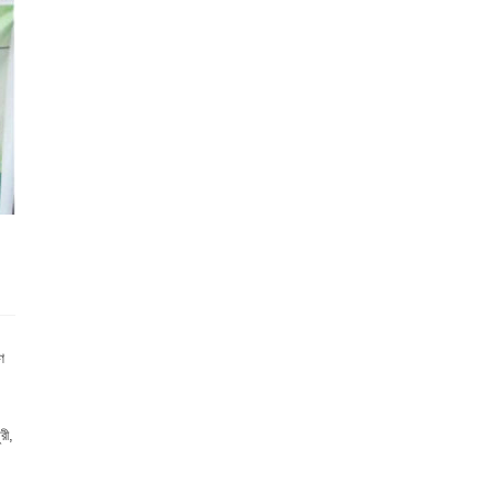
ণ
রী,