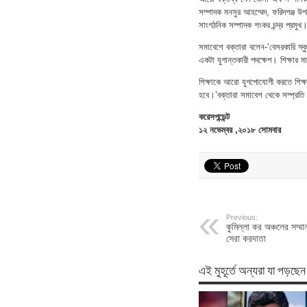
সম্পাদক মনসুর আহম্মেদ, ফরিদগঞ্জ 
সাংগঠনিক সম্পাদক শংকর চন্দ্র প্রমুখ
সমাবেশে বক্তারা বলেন-‘বেসরকারি স্ক
একটা যুগান্তকারী পদক্ষেপ। শিক্ষার ম
শিক্ষাকে আরো যুগপোযোগী করতে শিক্ষ
হবে।’বক্তারা সমাবেশ থেকে সম্প্রতি প
করেসপন্ডেন্ট
১২ নভেম্বর ,২০১৮ সোমবার
Previous:
কুমিল্লা কর অঞ্চলের সম্ম
সেরা করদাতা
এই মুহূর্তে অন্যরা যা পড়ছেন