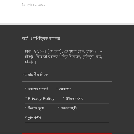
জুলাই 30, 2026
বার্তা ও বাণিজ্যিক কার্যালয়
ঢাকা: ২৩/৩-এ (৩য় তলা), তোপখানা রোড, ঢাকা-১০০০
চাঁদপুর: ফিরোজা হাফেজ শান্তি নিকেতন, কুমিল্লা রোড,
চাঁদপুর।
প্রয়োজনীয় লিংক
*
আমাদের সম্পর্কে
*
যোগাযোগ
*
Privacy Policy
*
টাইমস পরিবার
*
বিজ্ঞাপন মূল্য
*
লঞ্চ সময়সূচি
*
কুকি পলিসি