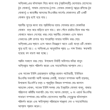
অগ্নিকাণ্ডের ঘটনাস্থল গিয়ে জানা যায় (প্রতিবন্ধী) দেলোয়ার হোসেনের
(চা দোকান), সাদ্দাম হোসেনের (লেফ- তোষক দোকান) আব্দুর রশিদের (চা
দোকান) ও জাহাঙ্গীর আলমের সিএনজির ফার্সের দোকানসহ ৪টি একটি
দোকান পুড়ে ছাই হয়ে যায়।
স্থানীয় সূত্রে জানা যায় প্রতিদিনের ন্যায় সোমবার রাতে দোকানিরা
দোকান বন্ধ করে বাড়িতে চলে যায়। রাত পৌনে চারটার দিকে খবর পায়
দোকানে আগুন লেগেছে খবর পেয়ে স্থানীয় লোকজন এসে আগুন
নেভানের চেষ্টা চালায় পরে শাহরাস্তি ফায়ার সার্ভিস খবর পেয়ে
অগ্নিকাণ্ডের স্থানে এসে আগুন নিয়ন্ত্রণে আনে এরই মধ্যে ৪টি দোকান
পুড়ে ছাই হয়। এ অগ্নিকাণ্ড আনুমানিক প্রায় ২০ লক্ষ টাকার ক্ষয়ক্ষতি
হয়েছে বল ধারণা করা হচ্ছে।
পরদিন সকালে খবর পেয়ে উপজেলা নির্বাহী অফিসার মনিরা খাতুন
অগ্নিকান্ড স্থান পরিদর্শন করেন এবং সহযোগিতার আশ্বাস দেন।
এবং সাবেক ইউপি চেয়ারম্যান হাবিবুর রহমান পাটোয়ারী, ইউনিয়ন
বিএনপির সভাপতি আলী আকবর বেপারী, সাধারণ সম্পাদক আলী হায়দার,
উপজেলা বিএনপি’র তথ্য ও প্রযুক্তি বিষয়ক সম্পাদক মোঃ জালাল
আহমেদ খোকন, সাবেক ইউপি সদস্য মোঃ ইব্রাহিম মোল্লা বাবলু, বাজার
পরিচালনা কমিটির সভাপতি মোঃ শাহ আলম মোল্লা, ৬ নং ওয়ার্ড বিএনপির
সাধারণ সম্পাদক মোঃ মানিক হোসেনসহ স্থানীয় নেতৃবৃন্দের ঘটনাস্থাল
পরিদর্শন করেন এবং ক্ষতিগ্রস্ত পরিবারকে সান্ত্বনা দেন ও সহযোগিতার
আশ্বাস প্রদান করেন।