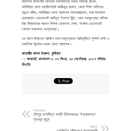
প্রশাসক জাহাংগীর আলমের সভাপতিত্বে সভায় বক্তব্য রাখেন,
অতিরিক্ত জেলা ম্যাজিস্ট্রেট আজিজুর রহমান, জেলা শিক্ষা অফিসার
আব্দুল মজিদ, অতিরিক্ত জেলা প্রশাসক আসাদুজ্জামান, সদর উপজেলা
চেয়ারম্যান এডভোকেট আমিনুল ইসলাম টুটুল, নবাব ফয়জুন্নেছা বালিকা
উচ্চ বিদ্যালয়ের প্রধান শিক্ষক রোকসানা বেগম, গবেষক এডভোকেট
গোলাম ফারুকসহ অন্যান্যরা।
এর আগে বিদ্যালয় প্রাঙ্গনে নবাব ফজুন্নেছার প্রতিকৃতিতে পুষ্পার্ঘ অর্পন ও
দেয়ালিকা উন্মোচন করেন জেলা প্রশাসক।
জাহাঙ্গীর আলম ইমরুল, কুমিল্লা
: : আপডেট, বাংলাদেশ ১: ০৩ পিএম, ২৩ সেপ্টেম্বর, ২০১৭ শনিবার
ডিএইচ
Previous:
চাঁদপুর বাগাদীতে পল্লী চিকিৎসকের ‘ইনজেকশনে’
গৃহবধূর মৃত্যু
Next:
ওয়াশিংটন পৌঁছেছেন প্রধানমন্ত্রী