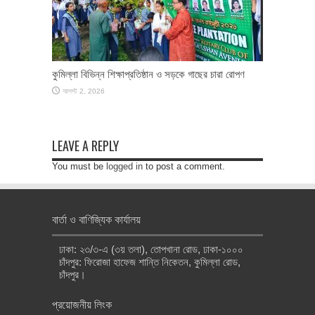
কুমিল্লা বিভিন্ন শিক্ষাপ্রতিষ্ঠান ও সড়কে গাছের চারা রোপণ
আগস্ট 2, 2026
LEAVE A REPLY
You must be
logged in
to post a comment.
বার্তা ও বাণিজ্যিক কার্যালয়
ঢাকা: ২৩/৩-এ (৩য় তলা), তোপখানা রোড, ঢাকা-১০০০
চাঁদপুর: ফিরোজা হাফেজ শান্তি নিকেতন, কুমিল্লা রোড,
চাঁদপুর।
প্রয়োজনীয় লিংক