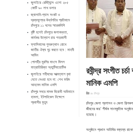
জুলাইয়ে রেমিট্যান্স এলো ২৮৫
কোটি ৯০ লাখ ডলার
জ্বালানি-গ্যাস সংকট ও
দ্রব্যমূল্যের ঊর্ধ্বগতির প্রতিবাদে
চাঁদপুরে ১১ দলের স্মারকলিপি
বৃষ্টি হলেই চাঁদপুরে জলাবদ্ধতা,
কার্যকর উদ্যোগ চায় শহরবাসী
ফ্যাসিবাদের পুনরুত্থান রোধে
জাতীয় ঐক্য দৃঢ় করতে হবে : মাহদী
আমিন
পোলট্রি মুরগির মাংসে মিলল
রবীন্দ্র সংগীত চর
মাত্রাতিরিক্ত অ্যান্টিবায়োটিক
জুলাইয়ে শহীদদের আত্মত্যাগ বৃথা
মানিক এমপি
যেতে দেওয়া হবে না: শেখ ফরিদ
আহমেদ মানিক এমপি
চাঁদপুর সদরে মাদক বিরোধী অভিযানে
in
চাঁদপুর
হামলা, ইটপাটকেল নিক্ষেপে
প্রবাসীর মৃত্যু
চাঁদপুর জেলা প্রশাসন ও জেলা শিল্পকলা
জীবনের জয়’ শীর্ষক সাংস্কৃতিক অনুষ্ঠ
হয়েছে।
অনুষ্ঠানে প্রধান অতিথির বক্তব্য র