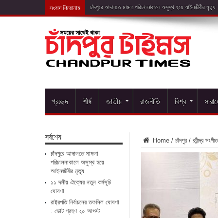
সংবাদ শিরোনাম
১১ দল
প্রচ্ছদ
শীর্ষ
জাতীয়
রাজনীতি
বিশ্ব
সারা
সর্বশেষ
Home
/
চাঁদপুর
/
রবীন্দ্র সংগ
চাঁদপুরে আদালতে মামলা
পরিচালনাকালে অসুস্থ হয়ে
আইনজীবীর মৃত্যু
১১ দলীয় ঐক্যের নতুন কর্মসূচি
ঘোষণা
রাষ্ট্রপতি নির্বাচনের তফসিল ঘোষণা
: ভোট গ্রহণ ২০ আগস্ট