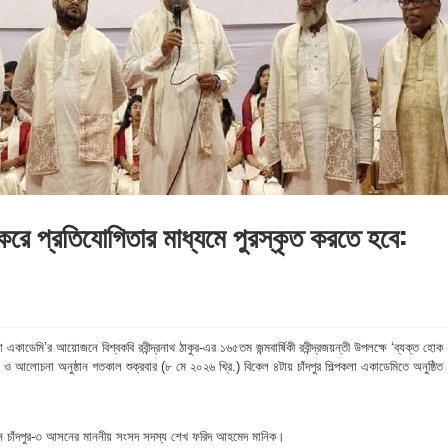
্চা করে প্রতিযোগিতার মাধ্যমে পুরস্কৃত করতে হবে:
 একাডেমি’র আয়োজনে বিশ্বকবি রবীন্দ্রনাথ ঠাকুর-এর ১৬৫তম জন্মবার্ষিকী রবীন্দ্রজয়ন্তী উপলক্ষে ‘ব্যক্ত হোক
ান ও আলোচনা অনুষ্ঠান গতকাল শুক্রবার (৮ মে ২০২৬ খ্রি.) বিকেল ৪টায় চাঁদপুর শিল্পকলা একাডেমিতে অনুষ্ঠিত
াখেন চাঁদপুর-৩ আসনের মাননীয় সংসদ সদস্য শেখ ফরিদ আহমেদ মানিক।