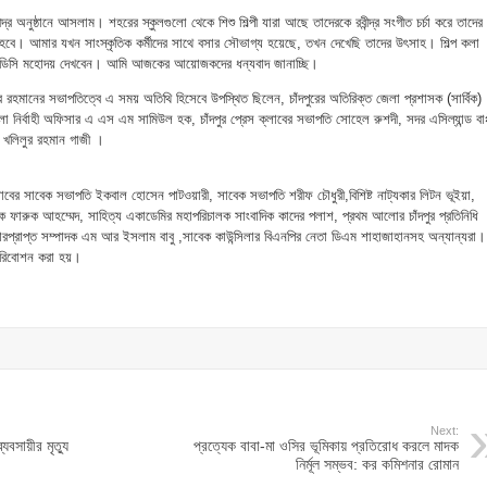
র অনুষ্ঠানে আসলাম। শহরের স্কুলগুলো থেকে শিশু শিল্পী যারা আছে তাদেরকে রবীন্দ্র সংগীত চর্চা করে তাদের
ে হবে। আমার যখন সাংস্কৃতিক কর্মীদের সাথে বসার সৌভাগ্য হয়েছে, তখন দেখেছি তাদের উৎসাহ। শিল্প কলা
িকে ডিসি মহোদয় দেখবেন। আমি আজকের আয়োজকদের ধন্যবাদ জানাচ্ছি।
 রহমানের সভাপতিত্বে এ সময় অতিথি হিসেবে উপস্থিত ছিলেন, চাঁদপুরের অতিরিক্ত জেলা প্রশাসক (সার্বিক)
লা নির্বাহী অফিসার এ এস এম সামিউল হক, চাঁদপুর প্রেস ক্লাবের সভাপতি সোহেল রুশদী, সদর এসিল্যান্ড বাপ্
 খলিলুর রহমান গাজী ।
লাবের সাবেক সভাপতি ইকবাল হোসেন পাটওয়ারী, সাবেক সভাপতি শরীফ চৌধুরী,বিশিষ্ট নাট্যকার লিটন ভূইয়া,
বাদিক ফারুক আহম্মেদ, সাহিত্য একাডেমির মহাপরিচালক সাংবাদিক কাদের পলাশ, প্রথম আলোর চাঁদপুর প্রতিনিধি
ভারপ্রাপ্ত সম্পাদক এম আর ইসলাম বাবু ,সাবেক কাউন্সিলার বিএনপির নেতা ডিএম শাহাজাহানসহ অন্যান্যরা।
ান পরিবোশন করা হয়।
Next:
যবসায়ীর মৃত্যু
প্রত্যেক বাবা-মা ওসির ভূমিকায় প্রতিরোধ করলে মাদক
নির্মূল সম্ভব: কর কমিশনার রোমান