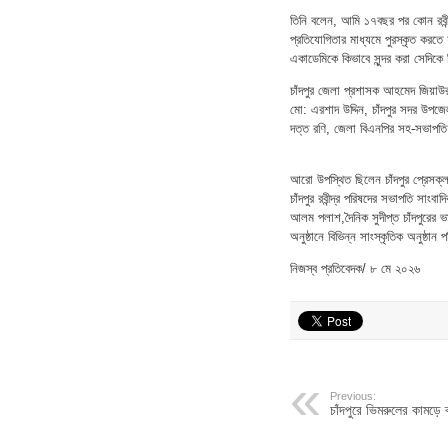
তিনি বলেন, আমি ১৭বছর পর কোন রবীন্দ্
প্রতিযোগিতার মাধ্যমে পুরস্কৃত করত
একাডেমিকে কিভাবে সুন্দর করা সেদ
চাঁদপুর জেলা প্রশাসক আহমেদ জিয়াউর
মো: এরশাদ উদ্দিন, চাঁদপুর সদর উপজে
দত্ত রণি, জেলা বিএনপির সহ-সভাপতি
আরো উপস্থিত ছিলেন চাঁদপুর প্রেসক্
চাঁদপুর রবীন্দ্র পরিষদের সভাপতি সাং
আলম পলাশ,দৈনিক সুদীপ্ত চাঁদপুরের 
অনুষ্ঠানে বিভিন্ন সাংস্কৃতিক অনুষ্ঠ
নিজস্ব প্রতিবেদক/ ৮ মে ২০২৬
Previous:
চাঁদপুরে ভিমরুলের কামড়ে ব্