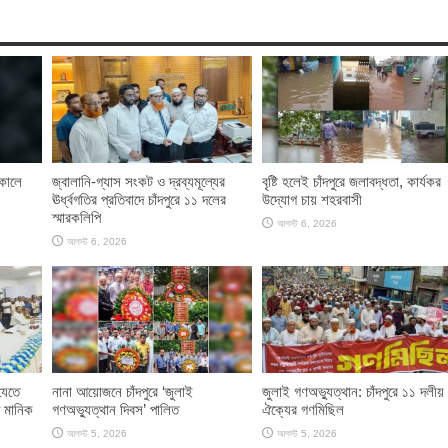
াকালে
জ্বালানি-গ্যাস সংকট ও দ্রব্যমূল্যের
বৃষ্টি হলেই চাঁদপুরে জলাবদ্ধতা, কার্যকর
ঊর্ধ্বগতির প্রতিবাদে চাঁদপুরে ১১ দলের
উদ্যোগ চায় শহরবাসী
স্মারকলিপি
আগস্ট 6, 2026
আগস্ট 6, 2026
যেতে
নানা আয়োজনে চাঁদপুরে ‘জুলাই
জুলাই গণঅভ্যুত্থান: চাঁদপুরে ১১ দলীয়
 মানিক
গণঅভ্যুত্থান দিবস’ পালিত
ঐক্যের গণমিছিল
আগস্ট 5, 2026
আগস্ট 5, 2026