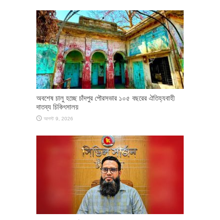
অবশেষ চালু হচ্ছে চাঁদপুর পৌরসভার ১০৫ বছরের ঐতিহ্যবাহী
দাতব্য চিকিৎসালয়
আগস্ট 9, 2026