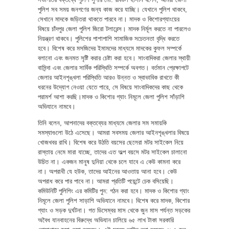
পুলিশ সব সময় জনগণের জন্য কাজ করে যাচ্ছি। যেখানে পুলিশ থাকবে,
সেখানে মাদকে জড়িতরা থাকতে পারবে না। মাদক ও কিশোরগ্যাংয়ের
বিষয়ে চাঁদপুর জেলা পুলিশ জিরো টলারেন্স। মাদক নির্মূল করতে না পারলেও
নিয়ন্ত্রণ থাকবে। পুলিশের পাশাপাশি সামাজিক সচেতনতা বৃদ্ধি করতে
হবে। বিশেষ করে মসজিদের ইমামদের মাধ্যমে মাদকের কুফল সম্পর্কে
বলানো এবং জনমত সৃষ্টি করার চেষ্টা করা হবে। সাংবাদিকরা জেলার স্থায়ী
বাসিন্দা এবং জেলার সার্বিক পরিস্থিতি সম্পর্কে অবগত। বর্তমান প্রেক্ষাপটে
জেলার আইনশৃঙ্খলা পরিস্থিতি আরও উন্নত ও স্বাভাবিক রাখতে কী
ধরনের উদ্যোগ নেওয়া যেতে পারে, সে বিষয়ে সাংবাদিকদের কাছ থেকে
পরামর্শ আশা করছি।মাদক ও কিশোর গ্যাং নিমূলে জেলা পুলিশ সাঁড়াশি
অভিযানে নামবে।
তিনি বলেন, আপনাদের বক্তব্যের মাধ্যমে জেলার সম সমায়কি
সমস্যাগুলো উঠে এসেছে। আমরা সবসময় জেলার আইনশৃঙ্খলার বিষয়ে
খোজখবর রাখি। বিশেষ করে উঠতি বয়সের ছেলেরা মটর সাইকেল নিয়ে
রাস্তায় নেমে মারা যাচ্ছে, তাদের এত অল্প বয়সে মটর সাইকেল চালানো
উচিত না। একজন মানুষ দুনিয়া থেকে চলে যাবে এ কেউ কামনা করে
না। অপরাধী যে হউক, তাদের আইনের আওতায় আনা হবে। কেউ
অপরাধ করে পার পাবে না। আমরা প্রতিটি পয়েন্টে চেক বসিয়েছি।
কমিউনিটি পুলিশিং এর কমিটির পুন: গঠন করা হবে। মাদক ও কিশোর গ্যাং
নিমূলে জেলা পুলিশ সাড়াশি অভিযানে নামবে। বিশেষ করে মাদক, কিশোর
গ্যাং ও সড়ক দুর্ঘটনা। গত ডিসেম্বর মাস থেকে জুন মাস পর্যন্ত সড়কের
অবৈধ যানবাহনের বিরুদ্ধে অভিযান চালিয়ে ৬৫ লাখ টাকা সরকারি