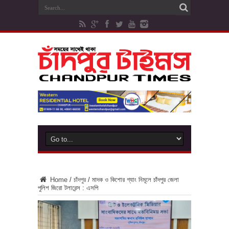
Home
/
চাঁদপুর
/
মাদক ও কিশোর গ্যাং নিমূলে চাঁদপুর জেলা
পুলিশ জিরো টলারেন্স : এসপি