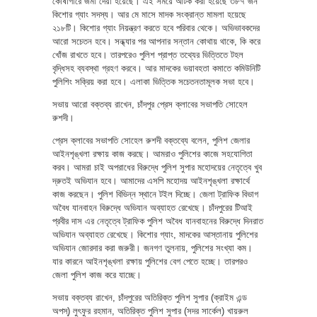
কোষাগারে জমা দেয়া হয়েছে। এই সময়ে আটক করা হয়েছে ৩৮৭ জন
কিশোর গ্যাং সদস্য। আর মে মাসে মাদক সংক্রান্ত মামলা হয়েছে
২১৮টি। কিশোর গ্যাং নিয়ন্ত্রণ করতে হবে পরিবার থেকে। অভিভাবকদের
আরো সচেতন হবে। সন্ধ্যার পর আপনার সন্তান কোথায় থাকে, কি করে
খোঁজ রাখতে হবে। তারপরেও পুলিশ প্রাপ্ত তথ্যের ভিত্তিতে টহল
বৃদ্ধিসহ ব্যবস্থা গ্রহণ করবে। আর মাদকের ভয়াবহতা কমাতে কমিউনিটি
পুলিশিং সক্রিয় করা হবে। এলাকা ভিত্তিক সচেতনতামূলক সভা হবে।
সভায় আরো বক্তব্য রাখেন, চাঁদপুর প্রেস ক্লাবের সভাপতি সোহেল
রুশদী।
প্রেস ক্লাবের সভাপতি সোহেল রুশদী বক্তব্যে বলেন, পুলিশ জেলার
আইনশৃঙ্খলা রক্ষায় কাজ করছে। আমরাও পুলিশের কাজে সহযোগিতা
করব। আমরা চাই অপরাধের বিরুদ্ধে পুলিশ সুপার মহোদয়ের নেতৃত্বে খুব
দ্রুতই অভিযান হবে। আমাদের এসপি মহোদয় আইনশৃঙ্খলা রক্ষার্থে
কাজ করছেন। পুলিশ বিভিন্ন স্থানে টইল দিচ্ছে। জেলা ট্রাফিক বিভাগ
অবৈধ যানবাহন বিরুদ্ধে অভিযান অব্যাহত রেখেছে। চাঁদপুরের টিআই
প্রবীর দাস এর নেতৃত্বে ট্রাফিক পুলিশ অবৈধ যানবাহনের বিরুদ্ধে দিনরাত
অভিযান অব্যাহত রেখেছে। কিশোর গ্যাং, মাদকের আস্তানায় পুলিশের
অভিযান জোরদার করা জরুরী। জনগণ তুলনায়, পুলিশের সংখ্যা কম।
যার কারনে আইনশৃঙ্খলা রক্ষায় পুলিশের বেগ পেতে হচ্ছে। তারপরও
জেলা পুলিশ কাজ করে যাচ্ছে।
সভায় বক্তব্য রাখেন, চাঁদপুরের অতিরিক্ত পুলিশ সুপার (ক্রাইম এন্ড
অপস্) লুৎফুর রহমান, অতিরিক্ত পুলিশ সুপার (সদর সার্কেল) খায়রুল