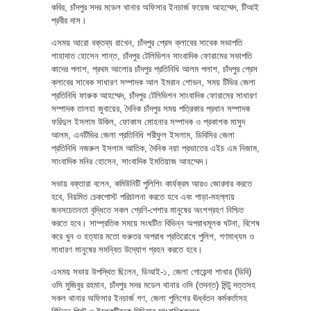
কবির, চাঁদপুর সদর মডেল থানার অফিসার ইনচার্জ ফয়েজ আহম্মেদ, টিআই
প্রবীর দাস।
এসময় আরো বক্তব্য রাখেন, চাঁদপুর প্রেস ক্লাবের সাবেক সভাপতি
শাহাদাত হোসেন শান্ত, চাঁদপুর টেলিভিশন সাংবাদিক ফোরামের সভাপতি
কাদের পলাশ, প্রথম আলোর চাঁদপুর প্রতিনিধি আলম পলাশ, চাঁদপুর প্রেস
ক্লাবের সাবেক সাধারণ সম্পাদক আল ইমরান শোভন, সময় টিভির জেলা
প্রতিনিধি ফারুক আহম্মেদ, চাঁদপুর টেলিভিশন সাংবাদিক ফোরামের সাধারণ
সম্পাদক তালহা জুবায়ের, দৈনিক চাঁদপুর সময় পত্রিকার প্রধান সম্পাদক
ফরিদুল ইসলাম উকিল, ফোকাস মোহনার সম্পাদক ও প্রকাশক মাসুদ
আলম, এনটিভির জেলা প্রতিনিধি শরীফুল ইসলাম, ডিবিসির জেলা
প্রতিনিধি নজরুল ইসলাম আতিক, দৈনিক নয়া প্রভাতের এইচ এম নিজাম,
সাংবাদিক মনির হোসেন, সাংবাদিক ইমতিয়াজ আহম্মেদ।
সভায় বক্তারা বলেন, কমিউনিটি পুলিশিং কার্যক্রম আরও জোরদার করতে
হবে, নিয়মিত চেকপোস্ট পরিচালনা করতে হবে এবং পাড়া-মহল্লায়
জনসচেতনতা বৃদ্ধিতে সকল শ্রেণি-পেশার মানুষের অংশগ্রহণ নিশ্চিত
করতে হবে। সাম্প্রতিক সময়ে সংঘটিত বিভিন্ন অপরাধমূলক ঘটনা, বিশেষ
করে খুন ও হত্যার মতো গুরুতর অপরাধ প্রতিরোধে পুলিশ, গণমাধ্যম ও
সাধারণ মানুষের সমন্বিত উদ্যোগ গ্রহন করতে হবে।
এসময় সভায় উপস্থিত ছিলেন, ডিআই-১, জেলা গোয়েন্দা শাখার (ডিবি)
ওসি মুজিবুর রহমান, চাঁদপুর সদর মডেল থানার ওসি (তদন্ত) মিন্টু দত্তসহ
সকল থানার অফিসার ইনচার্জ গণ, জেলা পুলিশের ঊর্ধ্বতন কর্মকর্তাসহ