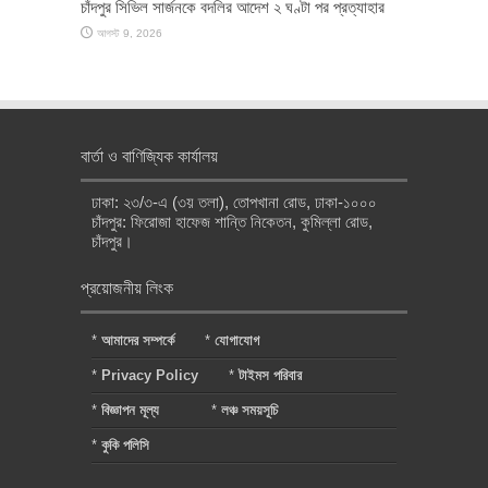
চাঁদপুর সিভিল সার্জনকে বদলির আদেশ ২ ঘণ্টা পর প্রত্যাহার
আগস্ট 9, 2026
বার্তা ও বাণিজ্যিক কার্যালয়
ঢাকা: ২৩/৩-এ (৩য় তলা), তোপখানা রোড, ঢাকা-১০০০
চাঁদপুর: ফিরোজা হাফেজ শান্তি নিকেতন, কুমিল্লা রোড,
চাঁদপুর।
প্রয়োজনীয় লিংক
*
আমাদের সম্পর্কে
*
যোগাযোগ
*
Privacy Policy
*
টাইমস পরিবার
*
বিজ্ঞাপন মূল্য
*
লঞ্চ সময়সূচি
*
কুকি পলিসি