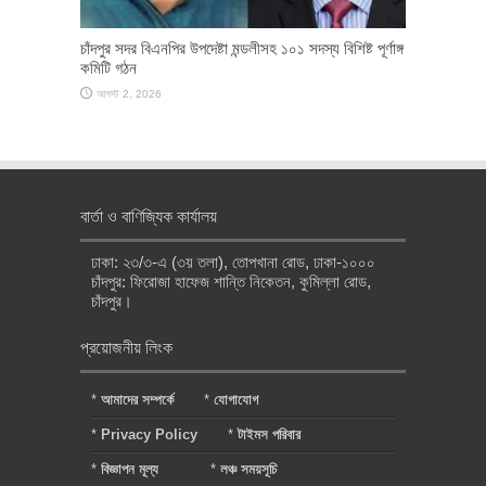
চাঁদপুর সদর বিএনপির উপদেষ্টা মন্ডলীসহ ১০১ সদস্য বিশিষ্ট পূর্ণাঙ্গ
কমিটি গঠন
আগস্ট 2, 2026
বার্তা ও বাণিজ্যিক কার্যালয়
ঢাকা: ২৩/৩-এ (৩য় তলা), তোপখানা রোড, ঢাকা-১০০০
চাঁদপুর: ফিরোজা হাফেজ শান্তি নিকেতন, কুমিল্লা রোড,
চাঁদপুর।
প্রয়োজনীয় লিংক
*
আমাদের সম্পর্কে
*
যোগাযোগ
*
Privacy Policy
*
টাইমস পরিবার
*
বিজ্ঞাপন মূল্য
*
লঞ্চ সময়সূচি