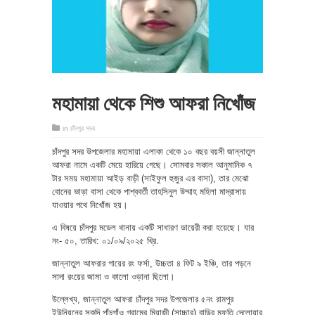
মহামায়া থেকে শিশু আফরা নিখোঁজ
in
চাঁদপুর সদর
চাঁদপুর সদর উপজেলার মহামায়া এলাকা থেকে ১০ বছর বয়সী জান্নাতুল
আফরা নামে একটি মেয়ে হারিয়ে গেছে। সোমবার সকাল আনুমানিক ৭
টার সময় মহামায়া আইড় বাড়ী (সাইফুল হুজুর এর বাসা), তার মেঝো
বোনের ভাড়া বাসা থেকে পাশ্ববর্তী তাহসিনুল উম্মাহ মহিলা মাদ্রাসায়
যাওয়ার পথে নিখোঁজ হয়।
এ বিষয়ে চাঁদপুর মডেল থানায় একটি সাধারণ ডায়েরী করা হয়েছে। যার
নং- ৫০, তারিখ: ০১/০৯/২০২৫ খ্রি.
জান্নাতুল আফরার গায়ের রং ফর্সা, উচ্চতা ৪ ফিট ৯ ইঞ্চি, তার পড়নে
সাদা রংয়ের জামা ও কালো ওড়ানা ছিলো।
উল্লেখ্য, জান্নাতুল আফরা চাঁদপুর সদর উপজেলার ৫নং রামপুর
ইউনিয়নের সকদি পাঁচগাঁও গ্রামের মিয়াজী (সাচ্চার) বাড়ির মুফতি দেলোয়ার