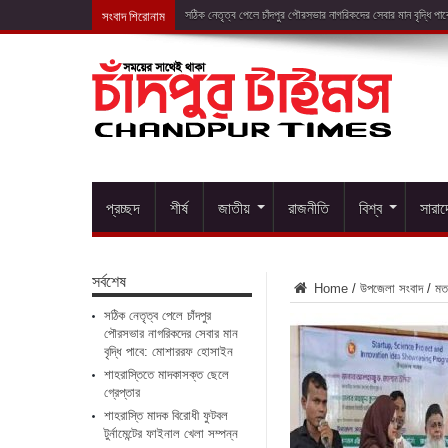
সংবাদ শিরোনাম
শাহরাস্তি
প্রচ্ছদ
শীর্ষ
জাতীয়
রাজনীতি
বিশ্ব
সারা
সর্বশেষ
Home
/
উপজেলা সংবাদ
/
মত
সঠিক নেতৃত্ব পেলে চাঁদপুর
পৌরসভার নাগরিকদের সেবার মান
বৃদ্ধি পাবে: মোশাররফ হোসাইন
শাহরাস্তিতে মাদকাসক্ত ছেলে
গ্রেপ্তার
শাহরাস্তি মাদক বিরোধী ফুটবল
টুর্নামেন্টের ফাইনাল খেলা সম্পন্ন