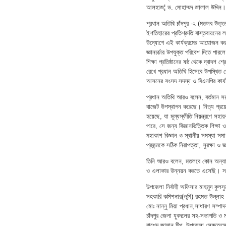
আলহাজ¦ ড. মোহাম্মদ জালাল উদ্দিন।
প্রধান অতিথি চাঁদপুর -২ (মতলব উত্ত
ইশতিহারের প্রতিশ্রুতি বাস্তবায়নের লক
উদ্যোগে এই কার্যক্রমের আয়োজন করা হ
জ্ঞানচর্চার উপযুক্ত পরিবেশ দিতে প
শিক্ষা প্রতিষ্ঠানের ষষ্ঠ থেকে দ্বাদশ
রেখে প্রধান অতিথি হিসেবে উপস্থিত থ
আসনের সংসদ সদস্য ও বিএনপির কার্যন
প্রধান অতিথি আরও বলেন, বর্তমান সরকা
বাজেট উপস্থাপন করেছে। নিত্য প্রয়ো
হয়েছে, যা মূল্যস্ফীতি নিয়ন্ত্রণে সহ
পারে, সে জন্য বিজ্ঞানভিত্তিক শিক্ষা 
মহাকাশ বিজ্ঞান ও স্থানীয় সমস্যা স
প্রজন্মকে সঠিক নিরাপত্তা, সুরক্ষা ও
তিনি আরও বলেন, মতলবে কোন অন্যায়,
ও এলাকার উন্নয়ন করতে এসেছি। স
উপজেলা নির্বাহী অফিসার মাহমুদ কুল
সহকারি কমিশনার(ভূমি) রহমত উল্লা
মোঃ নান্নু মিয়া প্রধান,সাধারণ সম্প
চাঁদপুর জেলা যুবদলের সহ-সভাপতি ও
রাশেদ জামান টিপু, উপজেলা সেচ্ছঅস