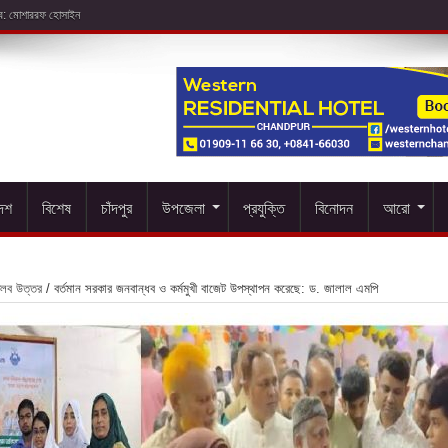
দেশ
বিশেষ
চাঁদপুর
উপজেলা
প্রযুক্তি
বিনোদন
আরো
লব উত্তর
/
বর্তমান সরকার জনবান্ধব ও কর্মমুখী বাজেট উপস্থাপন করেছে: ড. জালাল এমপি