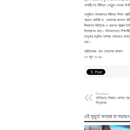
বেপারী,সহ বিভিন্ন নেতৃবৃন্দ এসময় উ
অনুষ্ঠানে উপজেলার বিভিন্ন শিক্ষা প্রত
প্রধান অতিথি ড. মোহাম্মদ জালাল উদ্দ
বিদ্যালয় ভিত্তিক এ ধরনের প্রকল্প তৈর
উপস্থাপন করে। স্টলগুলোতে শিক্ষার্থী
মানুষের দৈনন্দিন সমস্যা সমাধানে বাস্
যায়।
প্রতিবেদক: খান মোহাম্মদ কামাল
১৩ জুন ২০২৬
Previous:
হাইমচরে বিজ্ঞান মেলায় প
বিদ্যালয়
এই মুহূর্তে অন্যরা যা পড়ছেন