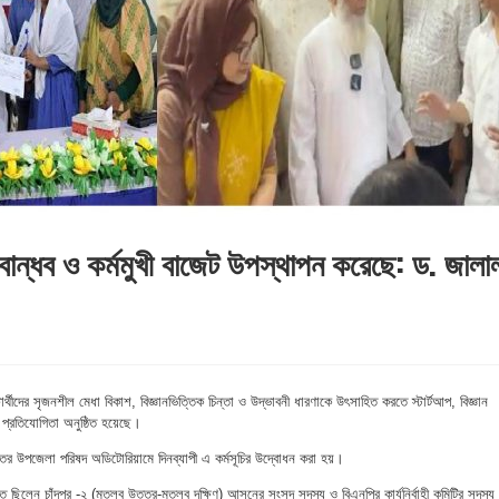
বান্ধব ও কর্মমুখী বাজেট উপস্থাপন করেছে: ড. জালা
র্থীদের সৃজনশীল মেধা বিকাশ, বিজ্ঞানভিত্তিক চিন্তা ও উদ্ভাবনী ধারণাকে উৎসাহিত করতে স্টার্টআপ, বিজ্ঞান
 প্রতিযোগিতা অনুষ্ঠিত হয়েছে।
ত্তর উপজেলা পরিষদ অডিটোরিয়ামে দিনব্যাপী এ কর্মসূচির উদ্বোধন করা হয়।
থিত ছিলেন চাঁদপুর -২ (মতলব উত্তর-মতলব দক্ষিণ) আসনের সংসদ সদস্য ও বিএনপির কার্যনির্বাহী কমিটির সদস্য