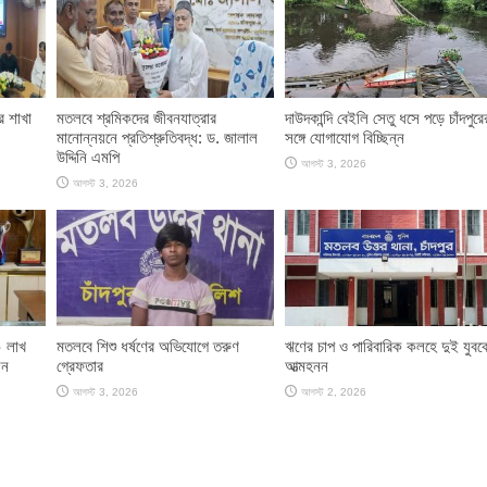
র শাখা
মতলবে শ্রমিকদের জীবনযাত্রার
দাউদকান্দি বেইলি সেতু ধসে পড়ে চাঁদপুরে
মানোন্নয়নে প্রতিশ্রুতিবদ্ধ: ড. জালাল
সঙ্গে যোগাযোগ বিচ্ছিন্ন
উদ্দিনি এমপি
আগস্ট 3, 2026
আগস্ট 3, 2026
০ লাখ
মতলবে শিশু ধর্ষণের অভিযোগে তরুণ
ঋণের চাপ ও পারিবারিক কলহে দুই যুবক
েন
গ্রেফতার
আত্মহনন
আগস্ট 3, 2026
আগস্ট 2, 2026