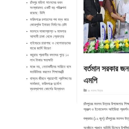
চাঁদপুর মহিলা সাংসদের ভবন
সংস্কারসহ একটি বড় পরিকল্পনা
রয়েছে: ডিসি
ফরিদগঞ্জে চলাচলের পথ বন্ধ করে
জোরপূর্বক ইমারত নির্মাণের চেষ্টা
মতলবে সাজাপ্রাপ্ত ৯ মামলার
আসামী ঢাকা থেকে গ্রেফতার
হাইমচরে চারাগাছ ও খেলোয়াড়দের
মাঝে জার্সি বিতরণ
কচুয়ায় প্রবাসীর বসতঘর পুড়ে ১০
লাখ টাকার ক্ষয়ক্ষতি
বর্তমান সরকার জন
মঞ্চে নয়, নেতাকর্মীদের সারিতে বসে
মতবিনিময় করলেন শিক্ষামন্ত্রী
এমপি
​বাস্তব জীবনে প্রয়োগই প্রশিক্ষণের
সার্থকতা, ফরিদগঞ্জে দুর্যোগ
ব্যবস্থাপনা কোর্সের উদ্বোধন
in
মতলব উত্তর
চাঁদপুরের মতলব উত্তর উপজেলায় শিক্ষা
প্রকল্প ও ইনোভেশন আইডিয়া প্রদর্শন
শুক্রবার (১২ জুন) চাঁদপুরের মতলব উ
অনুষ্ঠানে প্রধান অতিথি হিসেবে উপস্