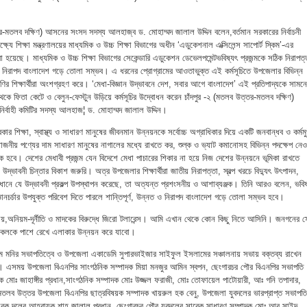
র-মতলব দক্ষিণ) আসনের সংসদ সদস্য আলহাজ্ব ড. মোহাম্মদ জালাল উদ্দিন বলেন,বর্তমান সরকারের নির্বাচনী
্ষ্যে শিক্ষা মন্ত্রণালয়ের মাধ্যমিক ও উচ্চ শিক্ষা বিভাগের অধীন ‘এডুকেশনাল এক্সিলেন্স সাপোর্ট স্কিম’-এর
য়েছে। মাধ্যমিক ও উচ্চ শিক্ষা বিভাগের সেকেন্ডারি এডুকেশন ডেভেলপমেন্টভবিষ্যৎ প্রজন্মকে সঠিক নিরাপত্
ারলে নিরাপদ বাংলাদেশ গড়ে তোলা সম্ভব। এ ধরনের প্রোগ্রামের আওতাভুক্ত এই কর্মসূচিতে উপজেলার বিভিন্ন
 শ্রেণির শিক্ষার্থীরা অংশগ্রহণ করে। ‘মেধা-বিজ্ঞান উদ্ভাবনে দেশ, সবার আগে বাংলাদেশ’ এই প্রতিপাদ্যকে সামনে
েকে ফিতা কেটে ও বেলুন-ফেস্টুন উড়িয়ে কর্মসূচির উদ্বোধন করেন চাঁদপুর -২ (মতলব উত্তর-মতলব দক্ষিণ)
ির্বাহী কমিটির সদস্য আলহাজ¦ ড. মোহাম্মদ জালাল উদ্দিন।
র শিক্ষা, স্বাস্থ্য ও সাধারণ মানুষের জীবনমান উন্নয়নকে সর্বোচ্চ অগ্রাধিকার দিয়ে একটি জনবান্ধব ও কর্মমু
জনীয় পণ্যের দাম সাধারণ মানুষের নাগালের মধ্যে রাখতে কর, শুল্ক ও ভ্যাট কমানোসহ বিভিন্ন পদক্ষেপ নেও
ায়ক হবে। দেশের মেধাবী প্রজন্ম যেন বিদেশে মেধা পাচারের শিকার না হয়ে নিজ দেশের উন্নয়নে ভূমিকা রাখতে
ও উদ্ভাবনী চিন্তার বিকাশ জরুরি। অত্র উপজেলার শিক্ষার্থীরা জাতীয় নিরাপত্তা, স্বল্প খরচে বিদ্যুৎ উৎপাদন,
মাধানে যে উদ্ভাবনী প্রকল্প উপস্থাপন করেছে, তা অত্যন্ত প্রশংসনীয় ও আশাব্যঞ্জক। তিনি আরও বলেন, ভবিষ
 জ্ঞানচর্চার উপযুক্ত পরিবেশ দিতে পারলে শান্তিপূর্ণ, উন্নত ও নিরাপদ বাংলাদেশ গড়ে তোলা সম্ভব হবে।
অনিয়ম-দূর্নীতি ও মাদকের বিরুদ্ধে জিরো টলারেন্স। আমি এখান থেকে কোন কিছু নিতে আসিনি। জনগনের স
কলকে পাশে রেখে এলাকার উন্নয়ন করে যাবো।
সুম মনির সভাপতিত্বে ও উপজেলা একাডেমি সুপারভাইজার সাইফুল ইসলামের সঞ্চালনায় সভায় বক্তব্য রাখেন
হ। এসময় উপজেলা বিএনপির সাংগঠনিক সম্পাদক মিয়া মনজুর আমিন স্বপন, ছেংগারচর পৌর বিএনপির সভাপতি
াদক মোঃ জাহাঙ্গীর প্রধান,সাংগঠনিক সম্পাদক মোঃ উজ্জল ফরাজী, মোঃ তোফায়েল পাটোয়ারী, আঃ গনি তপাদার,
 মতলব উত্তর উপজেলা বিএনপির ছাত্রবিষয়ক সম্পাদক খায়রুল হক বেনু, উপজেলা যুবদলের ভারপ্রাপ্ত সভাপতি
েবক দলের আহবায়ক শাহ জালাল প্রধান, ছেংগারচর পৌর যুবদলের সাবেক সাধারণ সম্পাদক মোঃ আবু সাইদ