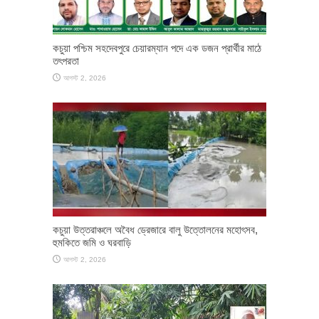
কচুয়া পশ্চিম সহদেবপুরে চেয়ারম্যান পদে এক ডজন প্রার্থীর মাঠে
তৎপরতা
আগস্ট 2, 2026
কচুয়া উত্তরাঞ্চলে অবৈধ ড্রেজারে বালু উত্তোলনের মহোৎসব,
হুমকিতে জমি ও ঘরবাড়ি
আগস্ট 2, 2026