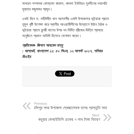
সাধারণ সম্পাদক মোস্তফা কামাল, কাদলা ইউনিয়ন যুবলীগের সভাপতি
মুক্তার মজুমদার প্রমুখ।
একই দিনে ড. মহীউদ্দীন খান আলমগীর এমপি উপজেলার ভূইয়ারা গ্রামে
তুমুল বৃষ্টি উপেক্ষা করে স্থানীয় আওয়ামীলীগের উদ্যোগে উঠান বৈঠক ও
ভূইয়ারা গ্রামে সুন্দরী খালের উপর নব নির্মিত ব্রীজের ভিত্তি প্রস্তর
অনুষ্ঠানে প্রধান অতিথি হিসেবে যোগদান করেন।
প্রতিবেদক- জিসান আহমেদ নান্নু
: আপডেট, বাংলাদেশ ১১: ৫০ পিএম, ১২ আগস্ট ২০১৭, শনিবার
ডিএইচ
Previous:
চাঁদপুর সদর উপজেলা স্বেচ্ছাসেবক দলের প্রস্তুতি সভা
Next:
কচুয়ায় কেআইডিপি চেকের ৭ লাখ টাকা বিতরণ