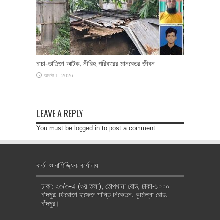
চাচা-ভাতিজা আটক, নীরিহ পরিবারের মানবেতর জীবন
আগস্ট 1, 2026
LEAVE A REPLY
You must be
logged in
to post a comment.
বার্তা ও বাণিজ্যিক কার্যালয়
ঢাকা: ২৩/৩-এ (৩য় তলা), তোপখানা রোড, ঢাকা-১০০০
চাঁদপুর: ফিরোজা হাফেজ শান্তি নিকেতন, কুমিল্লা রোড,
চাঁদপুর।