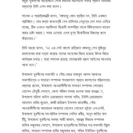
কচুয়া যুবলীগের আয়োজনে শোক দিবসের আলোচনা সভায় প্রধান অতিথির
বক্তব্যে তিনি এসব কথা বলেন।
সাবেক এ স্বরাষ্ট্রমন্ত্রী বলেন, ‘বঙ্গবন্ধু কোন ব্যক্তি নন, তিনি একজন
প্রতিষ্ঠান। তার কন্যা জননেত্রী শেখ হাসিনার নেতৃত্বে দেশ যখন এগিয়ে
যাচ্ছে, ঠিক এখনও স্বাধীনতা বিরোধী অপশক্তি তাকে বিভিন্নভাবে ঘায়েল
করার চেষ্টা করছে। সময় এসেছে এসব ঘৃণ্য বিরোধীদের বিরুদ্ধে রুখে
দাঁড়ানোর।’
তিনি আরো বলেন, ‘৭৫ এর সেই কালো রাত্রিতে বঙ্গবন্ধু শেখ মুজিবুর
রহমানকের যারা হত্যা করেছে তাদের অনেকের বিচার হয়েছে কিংবা বিচার
কার্যক্রম চলছে। যারা পলাতক রয়েছে তাদেরকেউ দ্রুত আইনের আওতায়
আনা হবে।’
উপজেলা যুবলীগের সভাপতি ও পৌর মেয়র নাজমুল আলম স্বপনের
সভাপতিত্বে ও সাধারণ সম্পাদক শাহজালাল প্রধান জালালের পরিচালনায়
বক্তব্য রাখেন, উপজেলা আওয়ামীলীগের সাধারণ সম্পাদক সোহরাব
হোসেন চৌধুরী সোহাগ, জেলা পরিষদ সদস্য রওনক আরা রতœা,
উপজেলা মহিলা ভাইস চেয়ারম্যান সালমা সহিদ, ইউপি চেয়ারম্যান
আহসান হাবিব জুয়েল, কাজী জহিরুল ইসলাম জাহাঙ্গীর, পৌর
আওয়ামীলীগের আহবায়ক আক্তার হোসেন সোহেল ভূইয়া এলএলবি,
উপজেলা যুবলীগের সাংগঠনিক সম্পাদক সেলিম কবীর, অনুপ কান্তি দাস
টিটু, উপজেলা যুবলীগের সদস্য গাজী কামাল, স্বাস্থ্য বিষয়ক সম্পাদক
মানিক মজুমদার সোহাগ, উপজেলা ছাত্রলীগের সিনিয়র সহ-সভাপতি প্রিন্স
মানিক, সাধারণ সম্পাদক হাবিব মজুমদার জয়, পশ্চিম ইউনিয়ন যুবলীগের