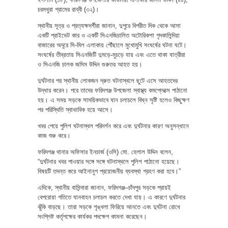
চরমথুরা গ্রামের রাব্বী (৩২)।
স্থানীয় সূত্র ও প্রত্যক্ষদর্শীরা জানান, দুপুরে বিপরীত দিক থেকে আসা
একটি প্রাইভেট কার ও একটি সিএনজিচালিত অটোরিকশা গৃদকালিন্দিয়া
বাজারের অদূরে সি-মিল এলাকায় পৌঁছালে মুখোমুখি সংঘর্ষের ঘটনা ঘটে।
সংঘর্ষের তীব্রতায় সিএনজিটি দুমড়ে-মুচড়ে যায় এবং এতে থাকা যাত্রীরা
ও সিএনজি চালক জসিম উদ্দিন গুরুতর আহত হয়।
দুর্ঘটনার পর স্থানীয় লোকজন দ্রুত ঘটনাস্থলে ছুটে এসে আহতদের
উদ্ধার করেন। পরে তাদের ফরিদগঞ্জ উপজেলা স্বাস্থ্য কমপ্লেক্সে পাঠানো
হয়। এ সময় সড়কে সাময়িকভাবে যান চলাচলে বিঘ্ন সৃষ্টি হলেও কিছুক্ষণ
পর পরিস্থিতি স্বাভাবিক হয়ে আসে।
খবর পেয়ে পুলিশ ঘটনাস্থল পরিদর্শন করে এবং দুর্ঘটনার কারণ অনুসন্ধানে
কাজ শুরু করে।
ফরিদগঞ্জ থানার অফিসার ইনচার্জ (ওসি) মো. হেলাল উদ্দিন বলেন,
“দুর্ঘটনার খবর পাওয়ার সঙ্গে সঙ্গে ঘটনাস্থলে পুলিশ পাঠানো হয়েছে।
বিষয়টি তদন্ত করে আইনানুগ প্রয়োজনীয় ব্যবস্থা গ্রহণ করা হবে।”
এদিকে, স্থানীয় বাসিন্দারা জানান, ফরিদগঞ্জ–চাঁদপুর সড়কে প্রায়ই
বেপরোয়া গতিতে যানবাহন চলাচল করতে দেখা যায়। এ কারণে দুর্ঘটনার
ঝুঁকি বাড়ছে। তারা সড়কে শৃঙ্খলা ফিরিয়ে আনতে এবং দুর্ঘটনা রোধে
সংশ্লিষ্ট কর্তৃপক্ষের কার্যকর পদক্ষেপ কামনা করেছেন।