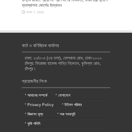
ব্যবস্থাপনা কোর্সের উদ্বোধন
আগস্ট 7, 2026
বার্তা ও বাণিজ্যিক কার্যালয়
ঢাকা: ২৩/৩-এ (৩য় তলা), তোপখানা রোড, ঢাকা-১০০০
চাঁদপুর: ফিরোজা হাফেজ শান্তি নিকেতন, কুমিল্লা রোড,
চাঁদপুর।
প্রয়োজনীয় লিংক
*
আমাদের সম্পর্কে
*
যোগাযোগ
*
Privacy Policy
*
টাইমস পরিবার
*
বিজ্ঞাপন মূল্য
*
লঞ্চ সময়সূচি
*
কুকি পলিসি