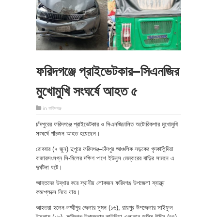
ফরিদগঞ্জে প্রাইভেটকার–সিএনজির
মুখোমুখি সংঘর্ষে আহত ৫
in
ফরিদগঞ্জ
চাঁদপুরের ফরিদগঞ্জে প্রাইভেটকার ও সিএনজিচালিত অটোরিকশার মুখোমুখি
সংঘর্ষে পাঁচজন আহত হয়েছেন।
রোববার (৭ জুন) দুপুরে ফরিদগঞ্জ–চাঁদপুর আঞ্চলিক সড়কের গৃদকালিন্দিয়া
বাজারসংলগ্ন সি-মিলের দক্ষিণ পাশে ইউনুস মেম্বারের বাড়ির সামনে এ
দুর্ঘটনা ঘটে।
আহতদের উদ্ধার করে স্থানীয় লোকজন ফরিদগঞ্জ উপজেলা স্বাস্থ্য
কমপ্লেক্সে নিয়ে যায়।
আহতরা হলেন-লক্ষ্মীপুর জেলার সুমন (১৬), রায়পুর উপজেলার সাইফুল
ইসলাম (১৮), ফরিদগঞ্জ উপজেলার কাউনিয়া এলাকার জসিম উদ্দিন (৪৪),