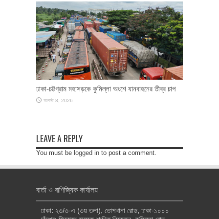
ঢাকা-চট্টগ্রাম মহাসড়কে কুমিল্লা অংশে যানবাহনের তীব্র চাপ
আগস্ট 8, 2026
LEAVE A REPLY
You must be
logged in
to post a comment.
বার্তা ও বাণিজ্যিক কার্যালয়
ঢাকা: ২৩/৩-এ (৩য় তলা), তোপখানা রোড, ঢাকা-১০০০