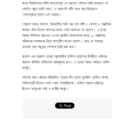
জন্য ডিজাইনার মনীষ মালহোত্রা যে ধরনের পোশাক তৈরি করেছেন তা
মোটেও পছন্দ হয়নি তার। এ কারণেই শুটিং বন্ধ করে দিয়েছেন
‘মোহাব্বাতে’খ্যাত এই তারকা।
প্রেরণা আরও জানান, দিওয়ালির পরই শুরু হবে শুটিং। কেননা ৮ অক্টোবর
কারভা চৌথ উৎসব পালনের জন্য সেটে আসবেন না অ্যাশ। এ ছাড়া
শ্বশুর অমিতাভ বচ্চনের ৭৫তম জন্মদিন উদযাপনের জন্য ১১ অক্টোবর
পরিবারের সদস্যদের নিয়ে মালদ্বীপ যাবেন অ্যাশ। আর সে সময়ের
মধ্যেই তার পছন্দের পোশাক তৈরি করা হবে।
রাকেশ ওম প্রকাশ মেহরা প্রযোজিত ছবিতে অ্যাশের বিপরীতে অভিনয়
করবেন বলিউড অভিনেতা রাজকুমার রাও। এ ছাড়া আরও আছেন অনিল
কাপুর।
সর্বশেষ করণ জোহর পরিচালিত ‘অ্যায় দিল হ্যায় মুশকিল’ ছবিতে পার্শ্ব-
অভিনেত্রী হিসেবে দেখা গেছে ঐশ্বরিয়াকে। ছবিতে প্রধান চরিত্রে
ছিলেন আনুশকা শর্মা ও রণবীর কাপুর।