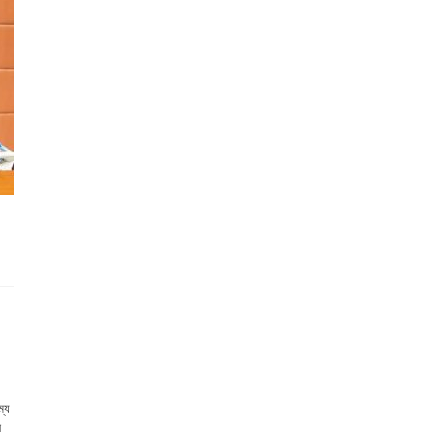
ম্য
র