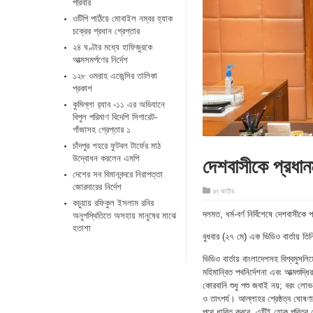
পরিবার
ওটিপি পাঠিয়ে মোবাইল নম্বর হ্যাক
চক্রের প্রধান গ্রেপ্তার
২৪ ঘণ্টার মধ্যে হাফিজুরকে
আত্মসমর্পণের নির্দেশ
১২৮ ওমরাহ এজেন্সির তালিকা
প্রকাশ
কুমিল্লা র‌্যাব -১১ এর অভিযানে
বিপুল পরিমাণ বিদেশি সিগারেট-
গাঁজাসহ গ্রেপ্তার ১
চাঁদপুর শহরে ফুটবল টার্ফের মাঠ
দেশবাসীকে প্রধানমন
উদ্বোধন করলেন এমপি
দেশের সব বিমানবন্দরে নিরাপত্তা
জোরদারের নির্দেশ
in
জাতীয়
কচুয়ায় রফিকুল ইসলাম রনির
দলমত, ধর্ম-বর্ণ নির্বিশেষে দেশবাসীকে
অনুপস্থিতিতে অসহায় মানুষের মাঝে
হতাশা
বুধবার (২৭ মে) এক ভিডিও বার্তায় তি
ভিডিও বার্তায় বাংলাদেশসহ বিশ্বমুসল
মহিমান্বিত পথনির্দেশনা এবং আত্মশুদ্
কোরবানি শুধু পশু জবাই নয়; বরং লোভ-
ও তাৎপর্য। আল্লাহর শ্রেষ্ঠত্ব ঘোষ
পথে ধাবিত করবে, এটিই হোক পবিত্র 