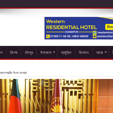
েশ
বিশেষ
চাঁদপুর
উপজেলা
প্রযুক্তি
বিনোদন
আরো
রধানমন্ত্রীর ঈদের শুভেচ্ছা