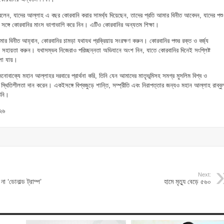
 বলেন, যাদের আল্লাহ এ বছর কোরবানি করার সামর্থ্য দিয়েছেন, তাদের প্রতি আমার বিনীত আবেদন, যাদের পশু
ের সঙ্গে কোরবানির মাংস ভাগাভাগি করে নিন। এটিও কোরবানির অন্যতম শিক্ষা।
আমার বিনীত আহ্বান, কোরবানির চামড়া যথাযথ প্রক্রিয়ায় সংরক্ষণ করুন। কোরবানির পশুর রক্ত ও বর্জ্য
মীদের সহায়তা করুন। যথাসম্ভব নিজেরাও পরিচ্ছন্নতা অভিযানে অংশ নিন, যাতে কোরবানির দিনেই সংশ্লিষ্ট
েলা যায়।
োবাক্যে মহান আল্লাহর দরবারে প্রার্থনা করি, তিনি যেন আমাদের মাতৃভূমিসহ সমগ্র মুসলিম বিশ্ব ও
 স্থিতিশীলতা দান করেন। একইসঙ্গে বিশ্বজুড়ে শান্তি, সম্প্রীতি এবং নিরাপত্তার জন্যও মহান আল্লাহ রাব্বু
িনি।
০২৬
Next:
া ‘ডোনাল্ড ট্রাম্প’
হামে মৃত্যু বেড়ে ৫৬০