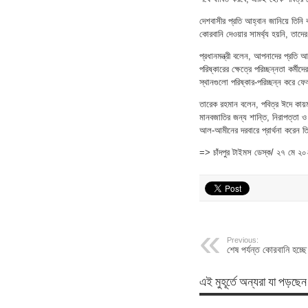
দেশবাসীর প্রতি আহ্বান জানিয়ে তিনি
কোরবানি দেওয়ার সামর্থ্য হয়নি, তাদ
প্রধানমন্ত্রী বলেন, আপনাদের প্রতি 
পরিষ্কারের ক্ষেত্রে পরিচ্ছন্নতা কর্
স্থানগুলো পরিষ্কার-পরিচ্ছন্ন করে ফ
তারেক রহমান বলেন, পবিত্র ঈদে কায়মন
মানবজাতির জন্য শান্তি, নিরাপত্তা ও
আল-আমীনের দরবারে প্রার্থনা করেন ত
=> চাঁদপুর টাইমস ডেস্ক/ ২৭ মে ২
Previous:
শেষ পর্যন্ত কোরবানি হচ্ছে ন
এই মুহূর্তে অন্যরা যা পড়ছেন