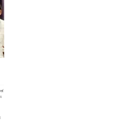
র্ষ
 এ
হ