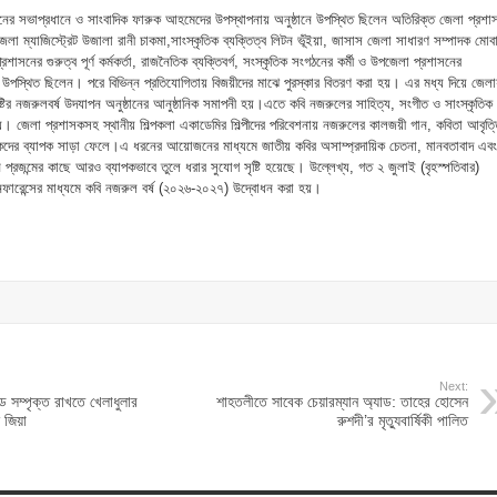
র সভাপ্রধানে ও সাংবাদিক ফারুক আহমেদের উপস্থাপনায় অনুষ্ঠানে উপস্থিত ছিলেন অতিরিক্ত জেলা প্রশা
জেলা ম্যাজিস্ট্রেট উজালা রানী চাকমা,সাংস্কৃতিক ব্যক্তিত্ব লিটন ভূঁইয়া, জাসাস জেলা সাধারণ সম্পাদক মোব
নের গুরুত্ব পূর্ণ কর্মকর্তা, রাজনৈতিক ব্যক্তিবর্গ, সংস্কৃতিক সংগঠনের কর্মী ও উপজেলা প্রশাসনের
ানুষ উপস্থিত ছিলেন। পরে বিভিন্ন প্রতিযোগিতায় বিজয়ীদের মাঝে পুরস্কার বিতরণ করা হয়। এর মধ্য দিয়ে জেল
টির নজরুলবর্ষ উদযাপন অনুষ্ঠানের আনুষ্ঠানিক সমাপনী হয়।এতে কবি নজরুলের সাহিত্য, সংগীত ও সাংস্কৃতিক
 হয়। জেলা প্রশাসকসহ স্থানীয় শিল্পকলা একাডেমির শিল্পীদের পরিবেশনায় নজরুলের কালজয়ী গান, কবিতা আবৃত্
র্শকদের ব্যাপক সাড়া ফেলে।এ ধরনের আয়োজনের মাধ্যমে জাতীয় কবির অসাম্প্রদায়িক চেতনা, মানবতাবাদ এবং
 প্রজন্মের কাছে আরও ব্যাপকভাবে তুলে ধরার সুযোগ সৃষ্টি হয়েছে। উল্লেখ্য, গত ২ জুলাই (বৃহস্পতিবার)
 কনফারেন্সের মাধ্যমে কবি নজরুল বর্ষ (২০২৬-২০২৭) উদ্বোধন করা হয়।
Next:
ডে সম্পৃক্ত রাখতে খেলাধুলার
শাহতলীতে সাবেক চেয়ারম্যান অ্যাড: তাহের হোসেন
 জিয়া
রুশদী’র মৃত্যুবার্ষিকী পালিত