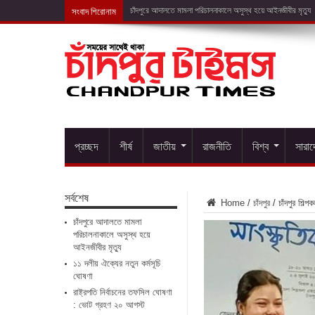
সংবাদ শিরোনাম
১১ দলীয়
প্রচ্ছদ
শীর্ষ
জাতীয়
রাজনীতি
বিশ্ব
সারা
সর্বশেষ
Home
/
চাঁদপুর
/
চাঁদপুর শিল্
চাঁদপুরে আদালতে মামলা
পরিচালনাকালে অসুস্থ হয়ে
আইনজীবীর মৃত্যু
১১ দলীয় ঐক্যের নতুন কর্মসূচি
ঘোষণা
রাষ্ট্রপতি নির্বাচনের তফসিল ঘোষণা
: ভোট গ্রহণ ২০ আগস্ট