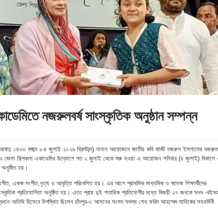
একাডেমিতে নজরুলবর্ষ সাংস্কৃতিক অনুষ্ঠান সম্পন্ন
 আষাঢ় ১৪৩৩ বঙ্গাব্দ ২-৪ জুলাই ২০২৬ খ্রিস্টাব্দ) নানান আয়োজনে জাতীয় কবি কাজী নজরুল ইসলামের নজরুলব
 জেলা শিল্পকলা একাডেমির উদ্যোগে গত ২ জুলাই থেকে শুরু হওয়া এ আয়োজন শনিবার (৪ জুলাই) বিকালে
ী অনুষ্ঠিত হয়।
ংগীত, একক সংগীত,নৃত্য ও আবৃত্তি পরিবেশিত হয়। এর আগে প্রাথমিক মাধ্যমিক ও কলেজ শিক্ষার্থীদের
স্কৃতিক প্রতিযোগিতা অনুষ্ঠিত হয়। এতে প্রায় দুই শতাধিক প্রতিযোগীর মধ্যে বিজয়ী ২৭ জনকে সনদ -বইস
 প্রধান অতিথি হিসেবে উপস্থিত ছিলেন চাঁদপুর-৩ আসনের সংসদ সদস্য শেখ ফরিদ আহম্মেদ মানিকের সহধর্মিনী