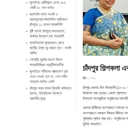
জুলাইয়ে রেমিট্যান্স এলো ২৮৫
কোটি ৯০ লাখ ডলার
জ্বালানি-গ্যাস সংকট ও
দ্রব্যমূল্যের ঊর্ধ্বগতির প্রতিবাদে
চাঁদপুরে ১১ দলের স্মারকলিপি
বৃষ্টি হলেই চাঁদপুরে জলাবদ্ধতা,
কার্যকর উদ্যোগ চায় শহরবাসী
ফ্যাসিবাদের পুনরুত্থান রোধে
জাতীয় ঐক্য দৃঢ় করতে হবে : মাহদী
আমিন
পোলট্রি মুরগির মাংসে মিলল
চাঁদপুর শিল্পকলা 
মাত্রাতিরিক্ত অ্যান্টিবায়োটিক
জুলাইয়ে শহীদদের আত্মত্যাগ বৃথা
যেতে দেওয়া হবে না: শেখ ফরিদ
in
চাঁদপুর
আহমেদ মানিক এমপি
চাঁদপুর জেলায় তিন দিনব্যাপী (১৮-২০
চাঁদপুর সদরে মাদক বিরোধী অভিযানে
উদযাপন করা হয়েছে।জেলা প্রশাসন ও
হামলা, ইটপাটকেল নিক্ষেপে
প্রবাসীর মৃত্যু
উপলক্ষে সাংস্কৃতিক অনুষ্ঠানের সমাপন
জেলার শিল্পীদের অংশগ্রহণে সমবেত স
অংশগ্রহণে নজরুল বিষয়ক বিভিন্ন সাং
পুরস্কার প্রদান করা হয়। অনুষ্ঠানের
মুনিরা আহমেদ।