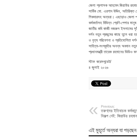
জেলা প্রশাসক আহমেদ জিয়াউর রহমানে
সার্বিক মো. এরশাদ উদ্দিন, অতিরিক্ত 
শিকদারসহ অন্যরা। এছাড়াও জেলা প্রশাস
কর্মকর্তাসহ বিভিন্ন শ্রেণি-পেশার ম
জাতীয় কবি কাজী নজরুল ইসলামের সৃষ্
দর্শন নতুন প্রজন্মের কাছে তুলে ধরা
ও নৃত্য পরিবেশনা ও প্রতিযোগিতা দ
সাহিত্য-সংস্কৃতির অনন্য অবদান নতুন
প্রধানমন্ত্রী তারেক রহমানের ভিডিও
স্টাফ করেসপন্ডেট/
৪ জুলাই ২০২৬
Previous:
তরুণদের ইতিবাচক কর্মকান্
বিকল্প নেই: জিয়াউর রহমান
এই মুহূর্তে অন্যরা যা পড়ছেন