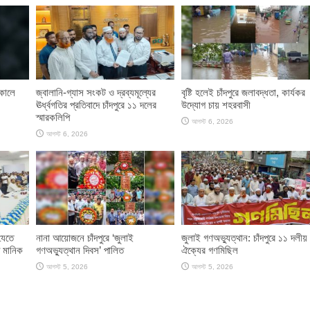
াকালে
জ্বালানি-গ্যাস সংকট ও দ্রব্যমূল্যের
বৃষ্টি হলেই চাঁদপুরে জলাবদ্ধতা, কার্যকর
ঊর্ধ্বগতির প্রতিবাদে চাঁদপুরে ১১ দলের
উদ্যোগ চায় শহরবাসী
স্মারকলিপি
আগস্ট 6, 2026
আগস্ট 6, 2026
যেতে
নানা আয়োজনে চাঁদপুরে ‘জুলাই
জুলাই গণঅভ্যুত্থান: চাঁদপুরে ১১ দলীয়
 মানিক
গণঅভ্যুত্থান দিবস’ পালিত
ঐক্যের গণমিছিল
আগস্ট 5, 2026
আগস্ট 5, 2026