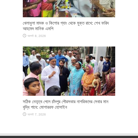
খেলাধুলা মাদক ও কিশোর গ্যাং থেকে মুক্ত রাখে: শেখ ফরিদ
আহমেদ মানিক এমপি
আগস্ট 8, 2026
সঠিক নেতৃত্ব পেলে চাঁদপুর পৌরসভার নাগরিকদের সেবার মান
বৃদ্ধি পাবে: মোশাররফ হোসাইন
আগস্ট 7, 2026