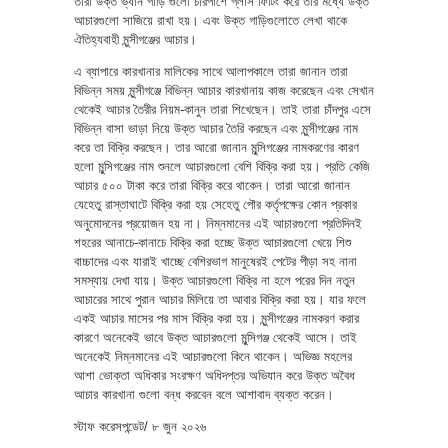
তারা উক্ত ভ্যান গাড়ি গুলো চারপাশে গ্লাস ফিটিং করে তার মধ্যে উক্ত
আচারগুলো সাজিয়ে রাখা হয়। এবং উক্ত গাড়িগুলোতে লেখা থাকে
ঐতিহ্যবাহী মুন্সীগঞ্জের আচার।
এ ব্যাপারে কারখানার মালিকের সাথে আলাপকালে তারা জানান তারা
বিভিন্ন সময় মুন্সীগঞ্জে বিভিন্ন আচার কারখানায় কাজ করেছেন এবং সেখান
থেকেই আচার তৈরীর নিয়ম-কানুন তারা শিখেছেন। তাই তারা চাঁদপুর এসে
বিভিন্ন বাসা ভাড়া নিয়ে উক্ত আচার তৈরি করছেন এবং মুন্সীগঞ্জের নাম
করে তা বিক্রি করছেন। তার আরো জানান মুন্সিগঞ্জের নামকরণের কারণ
হলো মুন্সিগঞ্জের নাম শুনলে আচারগুলো বেশি বিক্রি করা হয়। প্রতি কেজি
আচার ৫০০ টাকা করে তারা বিক্রি করে থাকেন। তারা আরো জানান
যেহেতু রাস্তাঘাটে বিক্রি করা হয় সেহেতু পৌর কর্তৃপক্ষের কোন প্রকার
অনুমোদনের প্রয়োজন হয় না। নিম্নমানের এই আচারগুলো প্রতিদিনই
শহরের আনাচে-কানাচে বিক্রি করা হচ্ছে উক্ত আচারগুলো খেয়ে শিশু
বাচ্চাদের এবং যারাই খাচ্ছে বেশিরভাগ মানুষেরই পেটের পীড়া সহ নানা
সমস্যায় দেখা যায়। উক্ত আচারগুলো বিক্রি না হলে পরের দিন নতুন
আচারের সাথে পুরান আচার মিলিয়ে তা আবার বিক্রি করা হয়। যার ফলে
একই আচার মাসের পর মাস বিক্রি করা হয়। মুন্সীগঞ্জের নামকরণ করার
কারণে অনেকেই ভাবে উক্ত আচারগুলো মুন্সিগঞ্জ থেকেই আসে। তাই
অনেকেই নিম্নমানের এই আচারগুলো কিনে থাকেন। অভিজ্ঞ মহলের
আশা ভোক্তা অধিকার সংরক্ষণ অধিদপ্তর অভিযান করে উক্ত অবৈধ
আচার কারখানা গুলো বন্ধ করবেন বলে আশাবাদ ব্যক্ত করেন।
স্টাফ করেসপন্ডেট/ ৮ জুন ২০২৬