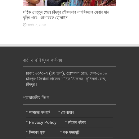
সঠিক নেতৃত্ব পেলে চাঁদপুর পৌরসভার নাগরিকদের সেবার মান
বৃদ্ধি পাবে: মোশাররফ হোসাইন
আগস্ট 7, 2026
বার্তা ও বাণিজ্যিক কার্যালয়
ঢাকা: ২৩/৩-এ (৩য় তলা), তোপখানা রোড, ঢাকা-১০০০
চাঁদপুর: ফিরোজা হাফেজ শান্তি নিকেতন, কুমিল্লা রোড,
চাঁদপুর।
প্রয়োজনীয় লিংক
*
আমাদের সম্পর্কে
*
যোগাযোগ
*
Privacy Policy
*
টাইমস পরিবার
*
বিজ্ঞাপন মূল্য
*
লঞ্চ সময়সূচি