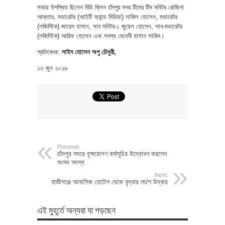
সভায় উপস্থিত ছিলেন বিডি ক্লিন চাঁদপুর সদর টিমের টিম মনিটর রোজিনা
আক্তার, মডারেটর (আইটি অ্যান্ড মিডিয়া) সাকিল হোসেন, মডারেটর
(লজিস্টিক) জায়েদ হাসান, সাব মনিটর-১ জুয়েল হোসেন, সাব-মডারেটর
(লজিস্টিক) আরিফ হোসেন এবং সদস্য মেহেদী হাসান সাকিব।
প্রতিবেদক:
সাইদ হোসেন অপু চৌধুরী,
১৩ জুন ২০২৬
Previous:
চাঁদপুর সদরে বৃক্ষরোপণ কর্মসূচির উদ্বোধন করলেন
সংসদ সদস্য
Next:
হাজীগঞ্জে আবাসিক হোটেল থেকে বৃদ্ধার লা/শ উদ্ধার
এই মুহূর্তে অন্যরা যা পড়ছেন