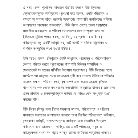
এ সময় জেলা প্রশাসক আহমেদ জিয়াউর রহমান বিডি ক্লিনের
স্বেচ্ছাসেবামূলক কার্যক্রমের প্রশংসা করে বলেন, একটি পরিচ্ছন্ন ও
বাসযোগ্য সমাজ গঠনে সরকারি উদ্যোগের পাশাপাশি নাগরিকদের সক্রিয়
অংশগ্রহণ অত্যন্ত গুরুত্বপূর্ণ। বিডি ক্লিন দেশের তরুণ প্রজন্মকে
সামাজিক দায়বদ্ধতা ও পরিবেশ সচেতনতার সঙ্গে সম্পৃক্ত করে যে
ইতিবাচক ভূমিকা পালন করছে, তা নিঃসন্দেহে প্রশংসার দাবিদার।
পরিচ্ছন্নতা শুধু একটি কর্মসূচি নয়, এটি একটি সামাজিক আন্দোলন ও
নাগরিক সংস্কৃতির অংশ হওয়া উচিত।
তিনি আরও বলেন, চাঁদপুরকে একটি আধুনিক, পরিচ্ছন্ন ও পরিবেশবান্ধব
জেলায় পরিণত করতে প্রশাসনের পাশাপাশি বিভিন্ন সামাজিক ও
স্বেচ্ছাসেবী সংগঠনের সম্মিলিত উদ্যোগ প্রয়োজন। বিডি ক্লিনের মতো
সংগঠনগুলো মানুষের মাঝে সচেতনতা সৃষ্টি করে সমাজে ইতিবাচক পরিবর্তন
আনতে সক্ষম। পরিবেশ রক্ষা, বৃক্ষরোপণ এবং জনসচেতনতা বৃদ্ধিতে
প্রশাসনের পক্ষ থেকে সব ধরনের সহযোগিতা অব্যাহত থাকবে। তরুণদের
এমন মানবিক ও জনকল্যাণমূলক কর্মকাণ্ডে আরও বেশি সম্পৃক্ত হওয়া
সময়ের দাবি।
বিডি ক্লিন চাঁদপুর সদর টিমের সদস্যরা জানান, পরিচ্ছন্নতা ও পরিবেশ
সংরক্ষণে জনগণের অংশগ্রহণ বাড়াতে তারা নিয়মিত পরিচ্ছন্নতা অভিযান,
বৃক্ষরোপণ কর্মসূচি, সচেতনতামূলক কার্যক্রম এবং সামাজিক উদ্যোগ
পরিচালনা করে আসছেন। ভবিষ্যতেও একটি পরিচ্ছন্ন, সবুজ ও
স্বাস্থ্যসম্মত বাংলাদেশ গড়ার লক্ষ্যে তাদের কার্যক্রম অব্যাহত থাকবে।