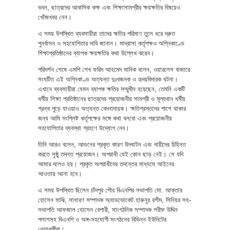
ভবন, ছাত্রদের আবাসিক কক্ষ এবং শিক্ষাসামগ্রীর ক্ষয়ক্ষতির বিষয়েও
খোঁজখবর নেন।
এ সময় উপস্থিত ব্যবসায়ীরা তাদের ক্ষতির পরিমাণ তুলে ধরে দ্রুত
পুনর্বাসন ও সহযোগিতার দাবি জানান। মাদ্রাসা কর্তৃপক্ষও অগ্নিকাণ্ডে
শিক্ষাপ্রতিষ্ঠানের ব্যাপক ক্ষয়ক্ষতির কথা উল্লেখ করেন।
পরিদর্শন শেষে এমপি শেখ ফরিদ আহমেদ মানিক বলেন, ওয়ারলেস বাজারে
সংঘটিত এই অগ্নিকাণ্ড অত্যন্ত দুঃখজনক ও হৃদয়বিদারক ঘটনা।
এখানে ব্যবসায়ীরা যেমন ব্যাপক ক্ষতির সম্মুখীন হয়েছেন, তেমনি একটি
ধর্মীয় শিক্ষা প্রতিষ্ঠানের ছাত্রদের প্রয়োজনীয় সামগ্রী ও মূল্যবান ধর্মীয়
গ্রন্থ পুড়ে যাওয়াও অত্যন্ত বেদনাদায়ক। ক্ষতিগ্রস্তদের পাশে থাকার
জন্য আমি সংশ্লিষ্ট কর্তৃপক্ষের সঙ্গে কথা বলবো এবং প্রয়োজনীয়
সহযোগিতার ব্যবস্থা গ্রহণে উদ্যোগ নেব।
তিনি আরও বলেন, আগুনের প্রকৃত কারণ উদঘাটন এবং দায়ীদের চিহ্নিত
করতে সুষ্ঠু তদন্ত প্রয়োজন। অপরাধী যেই কোন ছাড় নেই। সে যদি
আমার দলেও হয়। প্রকৃত অপরাধীদের তদন্তের মাধ্যমে আইনের
আওতায় আনা হবে।
এ সময় উপস্থিত ছিলেন চাঁদপুর পৌর বিএনপির সভাপতি মো. আক্তার
হোসেন মাঝি, সাধারণ সম্পাদক অ্যাডভোকেট হারুনুর রশীদ, সিনিয়র সহ-
সভাপতি আফজাল হোসেন বেপারী, সাংগঠনিক সম্পাদক শরীফ উদ্দিন
পলাশসহ বিএনপি ও অঙ্গ-সহযোগী সংগঠনের বিভিন্ন ইউনিটের
নেতাকর্মীরা।