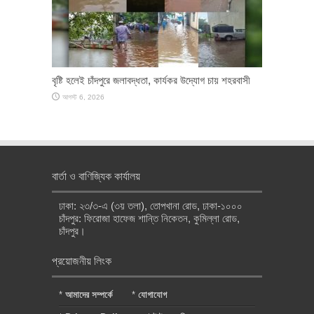
বৃষ্টি হলেই চাঁদপুরে জলাবদ্ধতা, কার্যকর উদ্যোগ চায় শহরবাসী
আগস্ট 6, 2026
বার্তা ও বাণিজ্যিক কার্যালয়
ঢাকা: ২৩/৩-এ (৩য় তলা), তোপখানা রোড, ঢাকা-১০০০
চাঁদপুর: ফিরোজা হাফেজ শান্তি নিকেতন, কুমিল্লা রোড,
চাঁদপুর।
প্রয়োজনীয় লিংক
*
আমাদের সম্পর্কে
*
যোগাযোগ