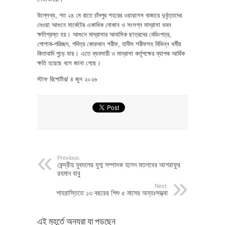
উল্লেখ্য, গত ২৪ মে রাতে চাঁদপুর শহরের ওয়ারলেস বাজারে দুর্বৃত্তদের
দেওয়া আগুনে মার্কেটের একাধিক দোকান ও সংলগ্ন মাদ্রাসা ভবন
ক্ষতিগ্রস্ত হয়। আগুনে মাদ্রাসার আবাসিক ছাত্রদের বেডিংপত্র,
পোশাক-পরিচ্ছদ, পবিত্র কোরআন শরীফ, হাদীস শরীফসহ বিভিন্ন ধর্মীয়
কিতাবাদি পুড়ে যায়। এতে ব্যবসায়ী ও মাদ্রাসা কর্তৃপক্ষের ব্যাপক আর্থিক
ক্ষতি হয়েছে বলে জানা গেছে।
স্টাফ রিপোর্টার/ ৪ জুন ২০২৬
Previous:
কেন্দ্রীয় যুবদলের যুগ্ম সম্পাদক হলেন মতলবের আশরাফুর
রহমান বাবু
Next:
শাহরাস্তিতে ১৩ বছরের শিশু ৫ মাসের অন্তঃসত্ত্বা
এই মুহূর্তে অন্যরা যা পড়ছেন