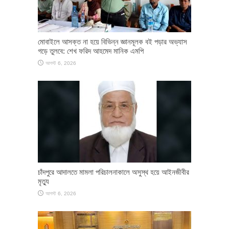
মোবাইলে আসক্ত না হয়ে বিভিন্ন জ্ঞানমূলক বই পড়ার অভ্যাস
গড়ে তুলবে: শেখ ফরিদ আহমেদ মানিক এমপি
আগস্ট 6, 2026
চাঁদপুরে আদালতে মামলা পরিচালনাকালে অসুস্থ হয়ে আইনজীবীর
মৃত্যু
আগস্ট 6, 2026