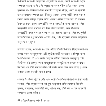
উপজেলা বিএনপির আহ্বায়ক শাহাজালাল মিশন, জেলা বিএনপির দপ্তর
সম্পাদক হযরত আলী ঢালী, প্রচার সম্পাদক শরীফ উদ্দিন পলাশ, জেলা
যুবদলের সাংগঠনিক সম্পাদক ফয়সাল আহমেদ বাহার, জেলা মৎস্যজীবী
দলের সাধারণ সম্পাদক মো. মিজানুর রহমান, জেলা তাঁতী দলের সাবেক
সদস্য সচিব মজিবুর রহমান লিটন, জেলা শ্রমিক দলের সভাপতি নজরুল
ইসলাম বাদল, জেলা মৎস্যজীবী দলের সাংগঠনিক বাদল হোসেন, পৌর
মৎস্যজীবী দলের সাধারণ সম্পাদক হানিফ বকাউল, সদর উপজেলা
মৎস্যজীবী দলের সাধারণ সম্পাদক মো. কামাল হোসেন, পৌর মৎস্যজীবী
দলের সিনিয়র যুগ্ম সম্পাদক ওচমান খান, পৌর ছাত্রদল সাবেক আহ্বায়ক
মামুন খান প্রমুখ।
বক্তারা বলেন, বিএনপির ৪৭ তম প্রতিষ্ঠাবার্ষিকী উপলক্ষে উন্মুক্ত জলাশয়ে
মৎস্য পোনা অবমুক্তকরণ এটি ব্যতিক্রমধর্মী আয়োজন। চাঁদপুর জেলা
বিএনপির সভাপতি শেখ ফরিদ আহমেদ মানিক তারুণ্যে অগ্রদূত। তার
নির্দেশেই এই মৎস্য পোনা অবমুক্তকরণ কর্মসূচী হাতে নেওয়া হয়েছে।
দীর্ঘ দিন ধরে তিনি দলকে শক্তিশালী করার জন্য কাজ করে যাচ্ছে। এমন
একজন নেতা পেয়েছি আমার ভাগ্য।
এসময় উপস্থিত ছিলেন পৌর ৭নং ওয়ার্ড বিএনপির সাধারণ সম্পাদক কবির
সরকার, পৌর স্বেচ্ছাসেবক দল যুগ্ম আহ্বায়ক রাজিব দাসসহ বিএনপি,
যুবদল, ছাত্রদল, মৎস্যজীবী দল, শ্রমিক দল, তাঁতী দল ও অঙ্গ সহযোগী
সংগঠনের নেতা-কর্মীরা।
স্টাফ রিপোর্টার/৩১ আগস্ট ২০২৫