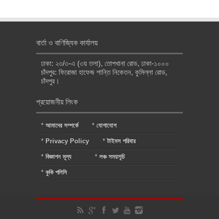
বার্তা ও বাণিজ্যিক কার্যালয়
ঢাকা: ২৩/৩-এ (৩য় তলা), তোপখানা রোড, ঢাকা-১০০০
চাঁদপুর: ফিরোজা হাফেজ শান্তি নিকেতন, কুমিল্লা রোড,
চাঁদপুর।
প্রয়োজনীয় লিংক
*
আমাদের সম্পর্কে
*
যোগাযোগ
*
Privacy Policy
*
টাইমস পরিবার
*
বিজ্ঞাপন মূল্য
*
লঞ্চ সময়সূচি
*
কুকি পলিসি