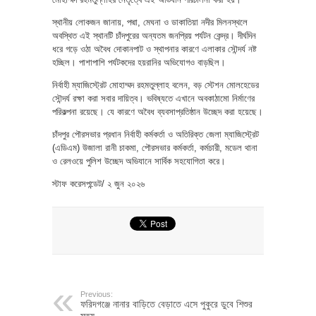
স্থানীয় লোকজন জানায়, পদ্মা, মেঘনা ও ডাকাতিয়া নদীর মিলনস্থলে
অবস্থিত এই স্থানটি চাঁদপুরের অন্যতম জনপ্রিয় পর্যটন কেন্দ্র। দীর্ঘদিন
ধরে গড়ে ওঠা অবৈধ দোকানপাট ও স্থাপনার কারণে এলাকার সৌন্দর্য নষ্ট
হচ্ছিল। পাশাপাশি পর্যটকদের হয়রানির অভিযোগও বাড়ছিল।
নির্বাহী ম্যাজিস্ট্রেট মোহাম্মদ রহমতুল্লাহ বলেন, বড় স্টেশন মোলহেডের
সৌন্দর্য রক্ষা করা সবার দায়িত্ব। ভবিষ্যতে এখানে অবকাঠামো নির্মাণের
পরিকল্পনা রয়েছে। যে কারণে অবৈধ ব্যবসাপ্রতিষ্ঠান উচ্ছেদ করা হয়েছে।
চাঁদপুর পৌরসভার প্রধান নির্বাহী কর্মকর্তা ও অতিরিক্ত জেলা ম্যাজিস্ট্রেট
(এডিএম) উজালা রানী চাকমা, পৌরসভার কর্মকর্তা, কর্মচারী, মডেল থানা
ও রেলওয়ে পুলিশ উচ্ছেদ অভিযানে সার্বিক সহযোগিতা করে।
স্টাফ করেসপন্ডেট/ ২ জুন ২০২৬
Previous:
ফরিদগঞ্জে নানার বাড়িতে বেড়াতে এসে পুকুরে ডুবে শিশুর
মৃত্যু