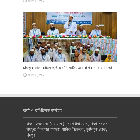
আগস্ট 8, 2026
চাঁদপুরে আল-কারিম হাউজিং লিমিটেড-এর বার্ষিক সাধারণ সভা
আগস্ট 8, 2026
বার্তা ও বাণিজ্যিক কার্যালয়
ঢাকা: ২৩/৩-এ (৩য় তলা), তোপখানা রোড, ঢাকা-১০০০
চাঁদপুর: ফিরোজা হাফেজ শান্তি নিকেতন, কুমিল্লা রোড,
চাঁদপুর।