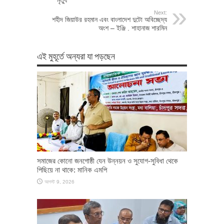
Next:
শহীদ জিয়াউর রহমান এবং বাংলাদেশ দুটো অবিচ্ছেদ্য
অংশ – ইঞ্জি . শাহানাজ শারমিন
এই মুহূর্তে অন্যরা যা পড়ছেন
সমাজের কোনো জনগোষ্ঠী যেন উন্নয়ন ও সুযোগ-সুবিধা থেকে
পিছিয়ে না থাকে: মানিক এমপি
আগস্ট 9, 2026