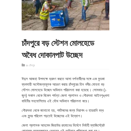
চাঁদপুরে বড় স্টেশন মোলহেডে
অবৈধ দোকানপাট উচ্ছেদ
in
চাঁদপুর
ঈদুল আজহা উপলক্ষে ভ্রমণ করতে আসা দর্শনার্থীদের সঙ্গে এক ফুচকা
ব্যবসায়ী অসৌজন্যমূলক আচরণ করায় চাঁদপুরের তিন নদীর মোহনা বড়
স্টেশন মোলহেডে উচ্ছেদ অভিযান পরিচালনা করা হয়েছে। সোমবার (১
জুন) সকাল থেকে বিকেল পর্যন্ত জেলা প্রশাসন ও পৌরসভা আইনশৃঙ্খলা
বাহিনীর সহযোগিতায় এই যৌথ অভিযান পরিচালনা করে।
পৌরসভা থেকে জানানো হয়, পর্যটকদের জন্য নিরাপদ ও হায়রানি বন্ধ
এবং সুন্দর পরিবেশ গড়তেই উচ্ছেদের এই উদ্যোগ।
জেলা প্রশাসক আহমেদ জিয়াউর রহমানের নির্দেশে নির্বাহী ম্যাজিস্ট্রেট
মোহাম্মদ রহমতুল্লাহর নেতৃত্বে এই অভিযান পরিচালনা করা হয়।