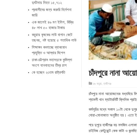
দুর্ঘটনায় নিহত ১৫,৭১২
প্রবাসীদের জন্য জরুরি নির্দেশনা
জারি
এক জালেই ৪৬ মণ ইলিশ, বিক্রি
৪৮ লাখ ৫০ হাজার টাকায়
কচুয়ায় কৃষকের লাউ বাগান কেটে
তছনছ, নষ্ট হয়েছে ৫ শতাধিক লাউ
শিক্ষাঙ্গন বদলাচ্ছে ব্যাকবোন
প্রযুক্তি ও আস্থার মিশেল
ঢাকা-চট্টগ্রাম মহাসড়কে কুমিল্লা
অংশে যানবাহনের তীব্র চাপ
চাঁদপুরে নানা আয
কে হচ্ছেন ২৩তম রাষ্ট্রপতি
in
কচুয়া
,
হাজীগঞ্জ
চাঁদপুরে নানা আয়োজনেরং মধ্যদিয়ে 
শ্যামলী খান ম্যাটারনিটি ক্লিনিক প্র
কর্মসূচির মধ্যে সকাল ১০টা থেকে দুপু
দোয়া-মোনাজাত অনুষ্ঠিত হয়। এতে ইলন 
পরে দুপুরে হাজীগঞ্জ বড় মসজিদ এলাকা
চাইনিজ রেস্টুরেন্টে কেক কাটা ও জন্ম