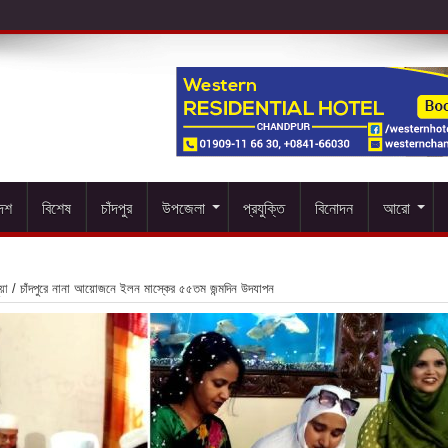
দেশ
বিশেষ
চাঁদপুর
উপজেলা
প্রযুক্তি
বিনোদন
আরো
য়া
/
চাঁদপুরে নানা আয়োজনে ইলন মাস্কের ৫৫তম জন্মদিন উদযাপন