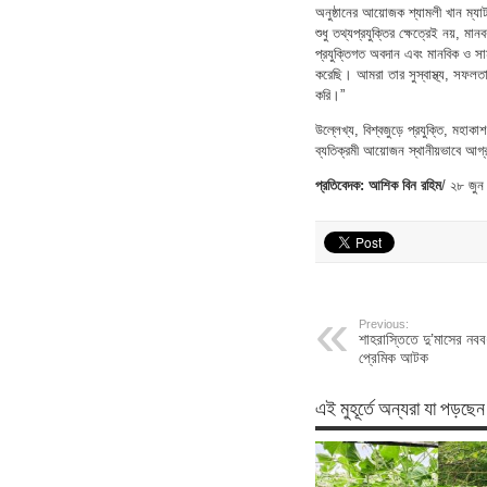
অনুষ্ঠানের আয়োজক শ্যামলী খান ম্যাট
শুধু তথ্যপ্রযুক্তির ক্ষেত্রেই নয়, ম
প্রযুক্তিগত অবদান এবং মানবিক ও সাম
করেছি। আমরা তার সুস্বাস্থ্য, সফল
করি।”
উল্লেখ্য, বিশ্বজুড়ে প্রযুক্তি, মহা
ব্যতিক্রমী আয়োজন স্থানীয়ভাবে আগ্র
প্রতিবেদক: আশিক বিন রহিম
/ ২৮ জুন
Previous:
শাহরাস্তিতে দু’মাসের নববধ
প্রেমিক আটক
এই মুহূর্তে অন্যরা যা পড়ছেন