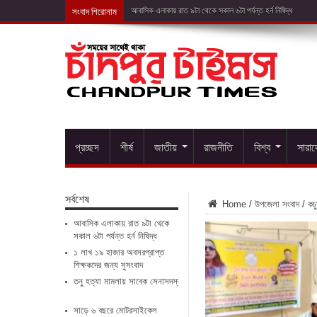
সংবাদ শিরোনাম
১ লাখ ১৯ হ
প্রচ্ছদ
শীর্ষ
জাতীয়
রাজনীতি
বিশ্ব
সারা
সর্বশেষ
Home
/
উপজেলা সংবাদ
/
কচু
আবাসিক এলাকায় রাত ৯টা থেকে
সকাল ৬টা পর্যন্ত হর্ন নিষিদ্ধ
১ লাখ ১৯ হাজার অবসরপ্রাপ্ত
শিক্ষকদের জন্য সুসংবাদ
তনু হত্যা মামলায় সাবেক সেনাসদস্য ফের গ্রেপ্তার
সাড়ে ৬ বছরে মোটরসাইকেল