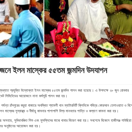
়োজনে ইলন মাস্কের ৫৫তম জন্মদিন উদযাপন
বিশ্বখ্যাত প্রযুক্তি উদ্যোক্তা ইলন মাস্কের ৫৫তম জন্মদিন পালন করা হয়েছে। এ উপলক্ষে ২৮ জুন রোববার
াইভেট লিমিটেডের আয়োজনে নানা কর্মসূচি পালন করা হয়।
র পর্যন্ত চাঁদপুরের কচুয়া বাজারে অবস্থিত শ্যামলী খান ম্যাটারনিটি ক্লিনিকে পবিত্র কোরআন তেলাওয়াত ও বি
মাস্কের সুস্বাস্থ্য ও দীর্ঘায়ু কামনার পাশাপাশি বিশ্ব মানবতার শান্তি ও কল্যাণ কামনা করা হয়।
য় অসহায়, সুবিধাবঞ্চিত শিশু এবং মুসল্লিদের মাঝে খাবার বিতরণ করা হয়। সবশেষে বিকেলে হাজীগঞ্জ গাউছিয়া
দিনের অনুষ্ঠানের আয়োজন করা হয়।