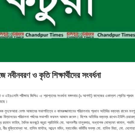
নবীনবরণ ও কৃতি শিক্ষার্থীদের সংবর্ধনা
ও এইচএসসি পরীক্ষায় জিপিএ -৫ প্রাপ্তদের সংবর্ধনা মঙ্গলবার (৯ আগস্ট) কলেজের একাদ্বশ শ্রেণির প্রথম
 হয়েছে।
বক লুৎফেআরা বেগম আজাদের সভাপতিত্বে ও কামরুজ্জামানের পরিচালনায় প্রধান অতিথির বক্তব্য রাখেন মনপু
্চ বিদ্যালয়ের পরিচালনা পর্ষদের সভাপতি ফয়সল আজাদ রুবেল। বিশেষ অতিথির বক্তব্য রাখেন-ইউপি চেয়ারম্
র রহমান ফাহিম, দৈনিক জনকন্ঠে কচুয়া প্রতিনিধি মো. আলমগীর তালুকদার, অধ্যাপক মোস্তফা কামাল, গভর্নিং
বীর মুক্তিযোদ্ধা আ. হালিম মাস্টার, আব্দুল মমিন, ম্যানেজিং কমিটির সদস্য মো. হানিফ মিয়া, মো. দেলোয়