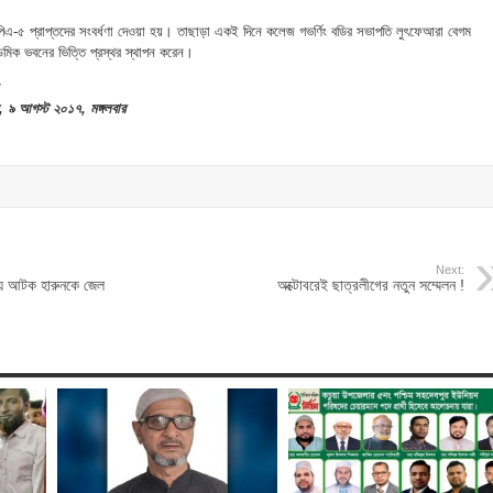
-৫ প্রাপ্তদের সংবর্ধণা দেওয়া হয়। তাছাড়া একই দিনে কলেজ গভর্ণিং বডির সভাপতি লুৎফেআরা বেগম
মিক ভবনের ভিত্তি প্রস্থর স্থাপন করেন।
 ৯ আগস্ট ২০১৭, মঙ্গলবার
Next:
চয়ে আটক হারুনকে জেল
অক্টোবরেই ছাত্রলীগের নতুন সম্মেলন !