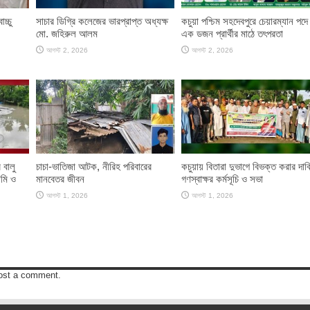
চ্চু
সাচার ডিগ্রি কলেজের ভারপ্রাপ্ত অধ্যক্ষ
কচুয়া পশ্চিম সহদেবপুরে চেয়ারম্যান পদে
মো. জহিরুল আলম
এক ডজন প্রার্থীর মাঠে তৎপরতা
আগস্ট 2, 2026
আগস্ট 2, 2026
 বালু
চাচা-ভাতিজা আটক, নীরিহ পরিবারের
কচুয়ায় বিতারা দুভাগে বিভক্ত করার দাব
মি ও
মানবেতর জীবন
গণস্বাক্ষর কর্মসূচি ও সভা
আগস্ট 1, 2026
আগস্ট 1, 2026
ost a comment.