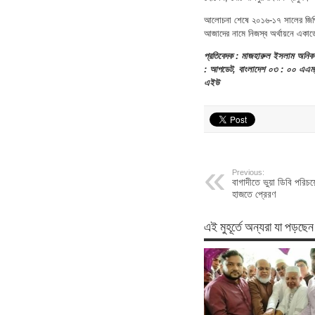
আলোচনা শেষে ২০১৬-১৭ সালের জিপিএ
আজাদের নামে নিজস্ব অর্থায়নে একাডে
প্রতিবেদক : মাজহারুল ইসলাম অনিক
: আপডেট, বাংলাদেশ ০৩ : ০০ এএম,
এইউ
Previous:
বাগাদীতে ভুয়া ডিবি পরি
হাজতে প্রেরণ
এই মুহূর্তে অন্যরা যা পড়ছেন