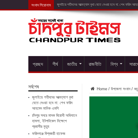
সংবাদ শিরোনাম
চাঁদপুর
প্রচ্ছদ
শীর্ষ
জাতীয়
রাজনীতি
বিশ্ব
সারা
সর্বশেষ
Home
/
উপজেলা সংবাদ
/
কচু
জুলাইয়ে শহীদদের আত্মত্যাগ বৃথা
যেতে দেওয়া হবে না: শেখ ফরিদ
আহমেদ মানিক এমপি
চাঁদপুর সদরে মাদক বিরোধী অভিযানে
হামলা, ইটপাটকেল নিক্ষেপে
প্রবাসীর মৃত্যু
ফরিদগঞ্জে বিশ্বজয়ী হাফেজ