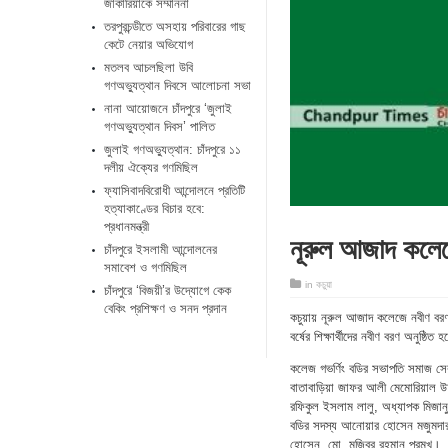
জাকারিয়াকে সম্মাননা
তরপুরচন্ডীতে অসহায় পরিবারের গাছ
কেটে নেয়ার অভিযোগ
মতলব আচলছিলা উবি
গণঅভ্যুত্থান দিবসে আলোচনা সভা
নানা আয়োজনে চাঁদপুরে ‘জুলাই
গণঅভ্যুত্থান দিবস’ পালিত
জুলাই গণঅভ্যুত্থান: চাঁদপুরে ১১
দলীয় ঐক্যের গণমিছিল
ফ্যাসিবাদবিরোধী আন্দোলনে প্রতিটি
হত্যাকাণ্ডের বিচার হবে:
প্রধানমন্ত্রী
নূরুল আজাদ কলেজে 
চাঁদপুরে ইসলামী আন্দোলনের
সমাবেশ ও গণমিছিল
in
কচুয়া
চাঁদপুরে ‘বিজয়ী’র উদ্যোগে কেক
বেকিং প্রশিক্ষণ ও সনদ প্রদান
কচুয়ায় নূরুল আজাদ কলেজে নবীণ বরণ 
বর্ষের শিক্ষার্থীদের নবীণ বরণ অনুষ্ঠিত
কলেজ গভর্ণিং বডির সভাপতি সমাজ সে
বাতাবাড়িয়া জাফর আলী মেমোরিয়াল উচ
রফিকুল ইসলাম লালু, অধ্যাপক মিজানু
বডির সদস্য আনোয়ার হোসেন মজুমদার, 
হোসেন, মো. মজিবুর রহমান প্রমুখ।