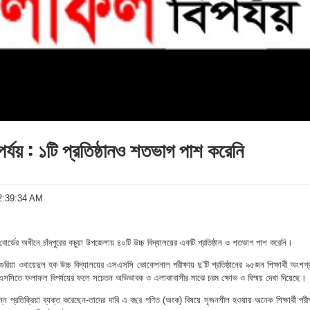
র্যয় : ১টি প্রতিষ্ঠানও শতভাগ পাশ করেনি
02:39:34 AM
া বোর্ডের অধীনে চাঁদপুরের কচুয়া উপজেলায় ৪০টি উচ্চ বিদ্যালয়ের একটি প্রতিষ্ঠান ও শতভাগ পাশ করেনি।
েগুরিয়া ওবায়েদুল হক উচ্চ বিদ্যালয়ের এসএসসি ভোকেশনাল পরীক্ষায় দু’টি প্রতিষ্ঠানের ৯৫জন শিক্ষার্থী অংশগ
সসিতে ফলাফল বিপর্যয়ের ফলে সচেতন অভিভাবক ও এলাকাবাসীর মাঝে চরম ক্ষোভ ও বিস্ময় দেখা দিয়েছে।
 ভিন্ন প্রতিক্রিয়া ব্যক্ত করেছেন-তাদের দাবি এ বছর গণিত (অংক) বিষয়ে সৃজনশীল হওয়ায় অনেক শিক্ষার্থী পরীক