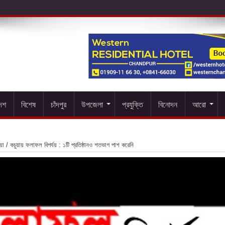
দেশ
বিশেষ
চাঁদপুর
উপজেলা
প্রযুক্তি
বিনোদন
আরো
য়া
/
কচুয়ায় ফলাফল বিপর্যয় : ১টি প্রতিষ্ঠানও শতভাগ পাশ করেনি