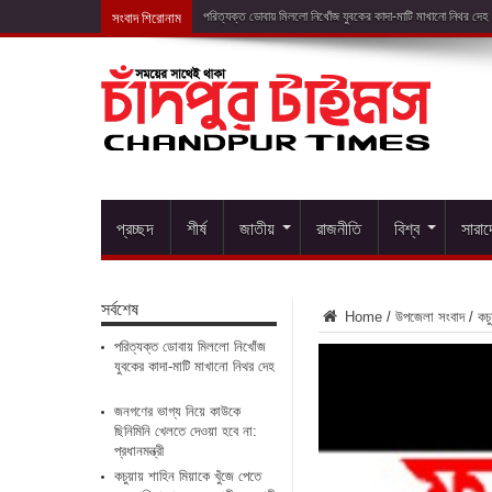
সংবাদ শিরোনাম
জনগণের
প্রচ্ছদ
শীর্ষ
জাতীয়
রাজনীতি
বিশ্ব
সারা
সর্বশেষ
Home
/
উপজেলা সংবাদ
/
কচু
পরিত্যক্ত ডোবায় মিললো নিখোঁজ
যুবকের কাদা-মাটি মাখানো নিথর দেহ
জনগণের ভাগ্য নিয়ে কাউকে
ছিনিমিনি খেলতে দেওয়া হবে না:
প্রধানমন্ত্রী
কচুয়ায় শাহিন মিয়াকে খুঁজে পেতে