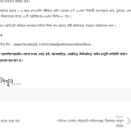
থীদের ফলাফল বিপর্যয় ঘটে।
িদ্যালয় রয়েছে। এ বছর এসএসসি পরীক্ষায় মোট ৩হাজার ৫শ’ ৫০জন শিক্ষার্থী অংশগ্রহন করে, তন্মধ্যে ২হা
 বিদ্যালয়ের মধ্যে ১৫টি প্রতিষ্ঠানের ৫৬জন জিপিএ-৫ পায়।
ষ্ঠানে প্রাইভেট বানিজ্য বন্ধকরে নৈতিক শিক্ষা দান করাতে দাবী জানিয়েছে সচেতন অভিভাবক মহল।
১৫
লাইক দিন :
www.facebook.com/chandpurtimesonline/likes
প্রকাশিত
/
প্রচারিত
কোনো
সংবাদ
,
তথ্য
,
ছবি
,
আলোকচিত্র
,
রেখাচিত্র
,
ভিডিওচিত্র
,
অডিও
কনটেন্ট
কপিরাইট
আইনে
্যবহার
করা
যাবে
না
।
 লিখুন…
Next:
 ছেড়ে দেয়া যায়
৭দিনেও ঢাকায় পৌছায়নি ফরিদগঞ্জের ঠিকাদার আবুল
খায়ের