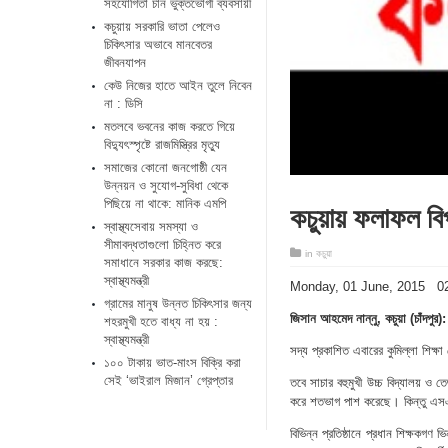
সহযোগিতা চান ভুক্তভোগী ব্যবসায়ী
কচুয়ায় সরকারি ভাতা পেলেও
চিকিৎসার অভাবে মানবেতর
জীবনযাপন
কেউ নিজের হাতে আইন তুলে নিবেন
না : ডিসি
মতলবে ভবনের কাজ করতে গিয়ে
বিদ্যুৎস্পৃষ্টে রাজমিস্ত্রির মৃত্যু
সমাজের কোনো জনগোষ্ঠী যেন
উন্নয়ন ও সুযোগ-সুবিধা থেকে
কচুয়ায় ফলাফল বিপ
পিছিয়ে না থাকে: মানিক এমপি
স্বাস্থ্যসেবায় সমস্যা ও
সীমাবদ্ধতাগুলো চিহ্নিত করে
in
কচুয়া
সমাধানে সরকার কাজ করছে:
স্বাস্থ্যমন্ত্রী
‎Monday, ‎01 ‎June, ‎2015 
গ্রামের মানুষ উন্নত চিকিৎসার জন্য
জিসান আহমেদ নান্নু, কচুয়া (চাঁদপুর):
শহরমুখী হতে বাধ্য না হয় :
স্বাস্থ্যমন্ত্রী
সদ্য প্রকাশিত এবারের কুমিল্লা শিক্ষ
১০০ টাকায় ভাত-মাংস বিক্রি করা
সেই ‘ভাইরাল মিজান’ গ্রেপ্তার
তবে সাচার বহুমুখী উচ্চ বিদ্যালয় ও ত
করে শতভাগ পাশ করেছে। কিন্তু এসএ
বিভিন্ন প্রতিষ্ঠানে প্রধান শিক্ষকগণ