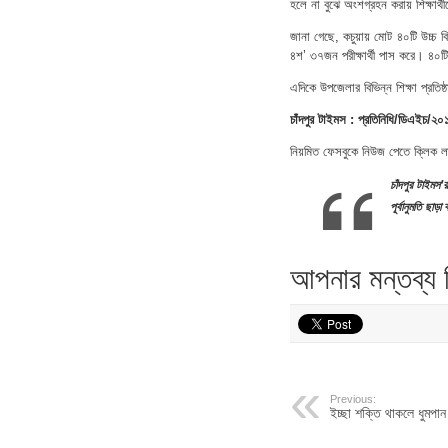
হলে না বুঝে অংশগ্রহন করায় শিক্ষার্
জানা গেছে, কচুয়ায় মোট ৪০টি উচ্চ ব
৪শ’ ৩৭জন পরীক্ষার্থী পাস করে। ৪০টি
এদিকে উপজেলার বিভিন্ন শিক্ষা প্রতি
চাঁদপুর টাইমস : প্রতিনিধি/‍ডিএইচ/২০
নিয়মিত ফেসবুকে নিউজ পেতে ক্লিক 
চাঁদপুর
টাইমস
’
র
পূর্বানুমতি
ছাড়া
ব
আপনার মন্তব্য
Previous:
ইচ্ছা শক্তি থাকলে ধুমপান