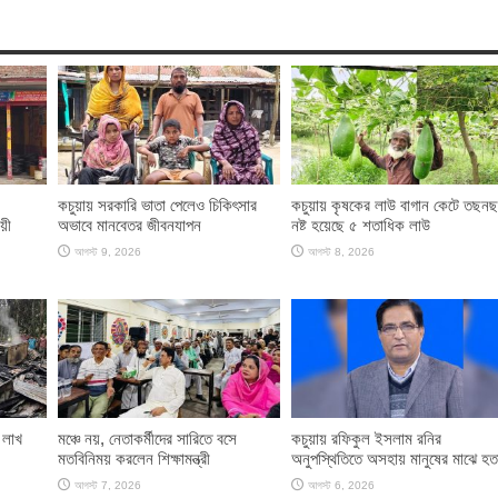
কচুয়ায় সরকারি ভাতা পেলেও চিকিৎসার
কচুয়ায় কৃষকের লাউ বাগান কেটে তছনছ
য়ী
অভাবে মানবেতর জীবনযাপন
নষ্ট হয়েছে ৫ শতাধিক লাউ
আগস্ট 9, 2026
আগস্ট 8, 2026
 লাখ
মঞ্চে নয়, নেতাকর্মীদের সারিতে বসে
কচুয়ায় রফিকুল ইসলাম রনির
মতবিনিময় করলেন শিক্ষামন্ত্রী
অনুপস্থিতিতে অসহায় মানুষের মাঝে হত
আগস্ট 7, 2026
আগস্ট 6, 2026