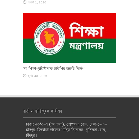
আগস্ট 1, 2026
সব শিক্ষাপ্রতিষ্ঠানকে মাউশির জরুরি নির্দেশ
জুলাই 30, 2026
বার্তা ও বাণিজ্যিক কার্যালয়
ঢাকা: ২৩/৩-এ (৩য় তলা), তোপখানা রোড, ঢাকা-১০০০
চাঁদপুর: ফিরোজা হাফেজ শান্তি নিকেতন, কুমিল্লা রোড,
চাঁদপুর।