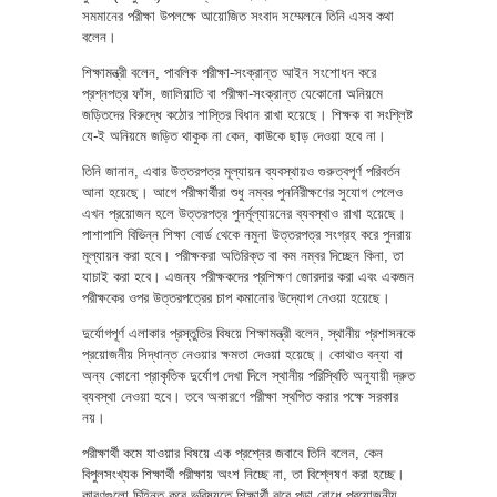
সমমানের পরীক্ষা উপলক্ষে আয়োজিত সংবাদ সম্মেলনে তিনি এসব কথা
বলেন।
শিক্ষামন্ত্রী বলেন, পাবলিক পরীক্ষা-সংক্রান্ত আইন সংশোধন করে
প্রশ্নপত্র ফাঁস, জালিয়াতি বা পরীক্ষা-সংক্রান্ত যেকোনো অনিয়মে
জড়িতদের বিরুদ্ধে কঠোর শাস্তির বিধান রাখা হয়েছে। শিক্ষক বা সংশ্লিষ্ট
যে-ই অনিয়মে জড়িত থাকুক না কেন, কাউকে ছাড় দেওয়া হবে না।
তিনি জানান, এবার উত্তরপত্র মূল্যায়ন ব্যবস্থায়ও গুরুত্বপূর্ণ পরিবর্তন
আনা হয়েছে। আগে পরীক্ষার্থীরা শুধু নম্বর পুনর্নিরীক্ষণের সুযোগ পেলেও
এখন প্রয়োজন হলে উত্তরপত্র পুনর্মূল্যায়নের ব্যবস্থাও রাখা হয়েছে।
পাশাপাশি বিভিন্ন শিক্ষা বোর্ড থেকে নমুনা উত্তরপত্র সংগ্রহ করে পুনরায়
মূল্যায়ন করা হবে। পরীক্ষকরা অতিরিক্ত বা কম নম্বর দিচ্ছেন কিনা, তা
যাচাই করা হবে। এজন্য পরীক্ষকদের প্রশিক্ষণ জোরদার করা এবং একজন
পরীক্ষকের ওপর উত্তরপত্রের চাপ কমানোর উদ্যোগ নেওয়া হয়েছে।
দুর্যোগপূর্ণ এলাকার প্রস্তুতির বিষয়ে শিক্ষামন্ত্রী বলেন, স্থানীয় প্রশাসনকে
প্রয়োজনীয় সিদ্ধান্ত নেওয়ার ক্ষমতা দেওয়া হয়েছে। কোথাও বন্যা বা
অন্য কোনো প্রাকৃতিক দুর্যোগ দেখা দিলে স্থানীয় পরিস্থিতি অনুযায়ী দ্রুত
ব্যবস্থা নেওয়া হবে। তবে অকারণে পরীক্ষা স্থগিত করার পক্ষে সরকার
নয়।
পরীক্ষার্থী কমে যাওয়ার বিষয়ে এক প্রশ্নের জবাবে তিনি বলেন, কেন
বিপুলসংখ্যক শিক্ষার্থী পরীক্ষায় অংশ নিচ্ছে না, তা বিশ্লেষণ করা হচ্ছে।
কারণগুলো চিহ্নিত করে ভবিষ্যতে শিক্ষার্থী ঝরে পড়া রোধে প্রয়োজনীয়