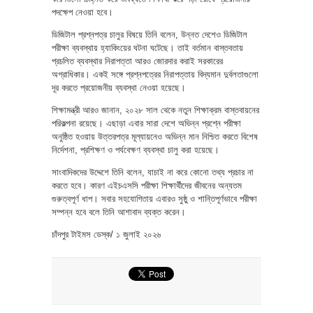
পদক্ষেপ নেওয়া হবে।
ডিজিটাল প্রশ্নপত্র চালুর বিষয়ে তিনি বলেন, উন্নত দেশেও ডিজিটাল
পরীক্ষা ব্যবস্থায় হ্যাকিংয়ের ঘটনা ঘটেছে। তাই বর্তমান বাস্তবতায়
প্রচলিত ব্যবস্থার নিরাপত্তা আরও জোরদার করাই সরকারের
অগ্রাধিকার। একই সঙ্গে প্রশ্নপত্রের নিরাপত্তায় বিদ্যমান দুর্বলতাগুলো
দূর করতে প্রয়োজনীয় ব্যবস্থা নেওয়া হয়েছে।
শিক্ষামন্ত্রী আরও জানান, ২০২৮ সাল থেকে নতুন শিক্ষাক্রম বাস্তবায়নের
পরিকল্পনা রয়েছে। এছাড়া এবার সারা দেশে অভিন্ন প্রশ্নে পরীক্ষা
অনুষ্ঠিত হওয়ায় উত্তরপত্র মূল্যায়নেও অভিন্ন মান নিশ্চিত করতে বিশেষ
নির্দেশনা, প্রশিক্ষণ ও পর্যবেক্ষণ ব্যবস্থা চালু করা হয়েছে।
সাংবাদিকদের উদ্দেশে তিনি বলেন, যাচাই না করে কোনো তথ্য প্রচার না
করতে হবে। কারণ এইচএসসি পরীক্ষা শিক্ষার্থীদের জীবনের অন্যতম
গুরুত্বপূর্ণ ধাপ। সবার সহযোগিতায় এবারও সুষ্ঠু ও শান্তিপূর্ণভাবে পরীক্ষা
সম্পন্ন হবে বলে তিনি আশাবাদ ব্যক্ত করেন।
চাঁদপুর টাইমস ডেস্ক/ ১ জুলাই ২০২৬