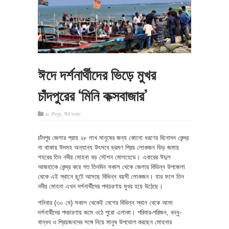
ঈদে দর্শনার্থীদের ভিড়ে মুখর
চাঁদপুরের ‘মিনি কক্সবাজার’
in
চাঁদপুর
,
শীর্ষ সংবাদ
চাঁদপুর জেলার প্রায় ২৮ লাখ মানুষের জন্য কোনো ধরণের বিনোদন কেন্দ্র
না থাকায় ঈদসহ অন্যান্য উৎসবে ভ্রমণ প্রিয় লোকজন ভিড় জমায়
শহরের তিন নদীর মোহনা বড় স্টেশন মোলহেডে। এবারের ঈদুল
আজহাকে কেন্দ্র করে গত তিনদিন সকাল থেকে জেলার বিভিন্ন উপজেলা
থেকে এই স্থানে ছুটে আসছে বিভিন্ন বয়সী লোকজন। যার ফলে তিন
নদীর মোহনা এখন দর্শনার্থীদের পদাচরণায় মুখর হয়ে উঠেছে।
শনিবার (৩০ মে) সকাল থেকেই দেশের বিভিন্ন স্থান থেকে আসা
দর্শনার্থীদের পদচারণায় জমে ওঠে পুরো এলাকা। পরিবার-পরিজন, বন্ধু-
বান্ধব ও প্রিয়জনদের সঙ্গে নিয়ে মানুষ উপভোগ করছেন মোহনার