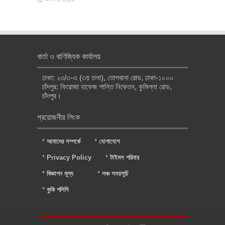
বার্তা ও বাণিজ্যিক কার্যালয়
ঢাকা: ২৩/৩-এ (৩য় তলা), তোপখানা রোড, ঢাকা-১০০০
চাঁদপুর: ফিরোজা হাফেজ শান্তি নিকেতন, কুমিল্লা রোড,
চাঁদপুর।
প্রয়োজনীয় লিংক
*
আমাদের সম্পর্কে
*
যোগাযোগ
*
Privacy Policy
*
টাইমস পরিবার
*
বিজ্ঞাপন মূল্য
*
লঞ্চ সময়সূচি
*
কুকি পলিসি