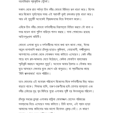
নয়নাভিরাম প্রাকৃতিক সৌন্দর্য।
সকাল থেকে রাত পর্যন্ত তিন নদীর মোহনা বিভিন্ন রূপ ধারণ করে। বিশেষ
করে বিকেলে সূর্যাস্তের সময় এই স্থানটি খুবই চমৎকার দৃশ্য ধারণ করে।
আর ওই মুহূর্তটি অনেকেই প্রিয়জনদের নিয়ে উপভোগ করেন।
এদিকে তিন নদীর মোহনা দর্শনার্থীদের নিরাপত্তা নিশ্চিত করতে নৌ থানা ও
সদর মডেল থানা পুলিশ দায়িত্ব পালন করছে। সাদা পোষাকেও রয়েছে
আইনশৃঙ্খলা বাহিনী।
মোহনা এলাকা ঘুরে ও দর্শনার্থীদের সাথে কথা বলে জানা গেছে, ঈদের
আনন্দ ভাগাভাগি করতে চাঁদপুর ছাড়াও কুমিল্লা, নোয়াখালী, লক্ষ্মীপুরসহ
আশপাশের এলাকা থেকে লোকজন সময় কাটাতে এসেছেন। কেউ নদীর
পাড়ে বসে গল্প-আড্ডায় মেতে উঠেছেন, কেউবা মোবাইল ক্যামেরায়
স্মৃতিবন্দি করছেন আনন্দঘন মুহূর্ত। অনেকে আবার ট্রলার ও নৌকায় করে
ঘুরে আসছেন মেঘনার বুকে জেগে ওঠা বালুচরে। যা স্থানীয়দের কাছে
‘মিনি কক্সবাজার’ নামে পরিচিত।
তবে মোহনার এই মনোরম পরিবেশে বিকেলের দিকে দর্শনার্থীদের ভিড় আরও
বাড়তে থাকে। শিশুদের হাসি, তরুণ-তরুণীদের ছবি তোলার ব্যস্ততা এবং
নদীর ঢেউয়ের মৃদু শব্দ মিলিয়ে পুরো এলাকায় সৃষ্টি হয় উৎসবমুখর পরিবেশ।
চাঁদপুর সদরের চান্দ্রা এলাকার বাসিন্দা মোফাজ্জল হোসেন পরিবারের
সদস্যদের নিয়ে এসেছেন সময় কাটাতে। তিনি বলেন, এই স্থান ছাড়া
আমাদের সময় কাটানোর আর ভালো বিনোদন কেন্দ্র নেই। যে কারণে