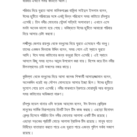
বারবার এখানে সময় কাটাতে আসি।
পরিবার নিয়ে ঘুরতে আসা মানিকগঞ্জের বাসিন্দা সাইদুল ইসলাম বলেন,
ঈদের ছুটিতে পরিবারের সঙ্গে একটু ভিন্ন পরিবেশে সময় কাটাতে চাঁদপুরে
এসেছি। তিন নদীর মোহনার সৌন্দর্য সত্যিই অসাধারণ। এখানে এসে
মনটা অনেক ভালো হয়ে গেছে। ভবিষ্যতে ঈদের ছুটিতে আবারো পরিবার
নিয়ে আসার চেষ্টা করবো।
লক্ষ্মীপুর জেলার রায়পুর থেকে বন্ধুদের নিয়ে ঘুরতে এসেছেন পাঁচ বন্ধু।
তাদের একজন মিনহাজ উদ্দিন বলেন, সময় পেলে এই স্থানে ঘুরতে
আসি। ঈদে সময় কাটানোর জন্য বন্ধুরা মিলে এসেছি। এই স্থানে
আসলে কিছু সময় হলেও আনন্দ উপভোগ করা যায়। বিশেষ করে তিন নদীর
মিলনস্থলের ঢেউ সকলের নজর কাড়ে।
কুমিল্লা থেকে বন্ধুদের নিয়ে আসা কলেজ শিক্ষার্থী আসাদুজ্জামান বলেন,
অনেকদিন ধরেই বড় স্টেশন মোলহেডে আসার ইচ্ছা ছিল। ঈদের ছুটিতে
সুযোগ পেয়ে চলে এসেছি। নদীর মাঝখানে ট্রলারে ঘোরাঘুরি আর বালুচরে
সময় কাটানোর অভিজ্ঞতা দারুণ।
চাঁদপুর মডেল থানার ওসি ফয়েজ আহমেদ বলেন, ঈদ উৎসব কেন্দ্রিক
মানুষের সার্বিক নিরাপত্তায় তিনটি টহল টিম কাজ করছে। এছাড়া বিনোদন
কেন্দ্র হিসেবে পরিচিত তিন নদীর মোহনায় আলাদা একটি টিম রয়েছে।
এছাড়া সড়কের প্রতিটি মোড়ে আলাদা ট্রাফিক টিম রয়েছে। মানুষ যাতে
নির্বিঘ্নে যাতায়াত করতে পারে এবং ঘুরতে পারে এজন্য পুলিশ সর্বদা সজাগ
রয়েছে।