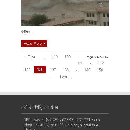
লিবিয়ার ...
Read More »
« First
...
110
120
Page 136 of 157
130
«
134
136
135
137
138
»
140
150
...
Last »
বার্তা ও বাণিজ্যিক কার্যালয়
ঢাকা: ২৩/৩-এ (৩য় তলা), তোপখানা রোড, ঢাকা-১০০০
চাঁদপুর: ফিরোজা হাফেজ শান্তি নিকেতন, কুমিল্লা রোড,
চাঁদপুর।