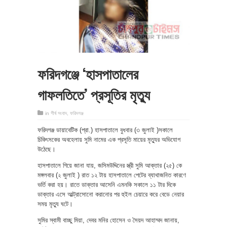
ফরিদগঞ্জে ‘হাসপাতালের
গাফলতিতে’ প্রসূতির মৃত্যু
in
শীর্ষ সংবাদ
,
ফরিদগঞ্জ
ফরিদগঞ্জ ডায়াবেটিক (প্রা.) হাসপাতালে বুধবার (৩ জুলাই )সকালে
চিকিৎসকের অবহেলায় সুমি নামের এক প্রসূতি মায়ের মৃত্যুর অভিযোগ
উঠেছে।
হাসপাতালে গিয়ে জানা যায়, জসিমউদ্দিনের স্ত্রী সুমি আক্তার (২৫) কে
মঙ্গলবার (২ জুলাই ) রাত ১২ টায় হাসপাতালে পেটের ব্যাথাজনিত কারণে
ভর্তি করা হয়। রাতে ডাক্তার আসেনি এমনকি সকালে ১১ টার দিকে
ডাক্তার এসে আল্ট্রাসোনো করানোর পর হুইল চেয়ারে করে বেডে নেয়ার
সময় মৃত্যু ঘটে।
সুমির স্বামী বাচ্ছু মিয়া, দেবর মনির হোসেন ও সৈয়দ আহাম্মদ জানায়,