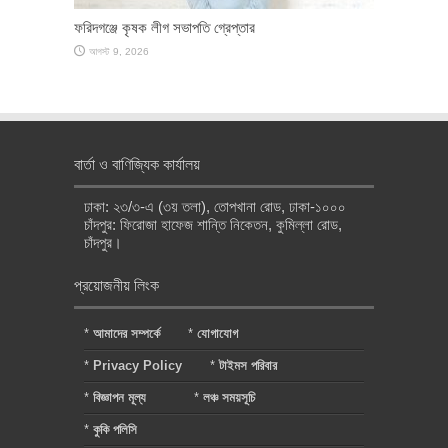
ফরিদগঞ্জে কৃষক লীগ সভাপতি গ্রেপ্তার
আগস্ট 9, 2026
বার্তা ও বাণিজ্যিক কার্যালয়
ঢাকা: ২৩/৩-এ (৩য় তলা), তোপখানা রোড, ঢাকা-১০০০
চাঁদপুর: ফিরোজা হাফেজ শান্তি নিকেতন, কুমিল্লা রোড,
চাঁদপুর।
প্রয়োজনীয় লিংক
*
আমাদের সম্পর্কে
*
যোগাযোগ
*
Privacy Policy
*
টাইমস পরিবার
*
বিজ্ঞাপন মূল্য
*
লঞ্চ সময়সূচি
*
কুকি পলিসি