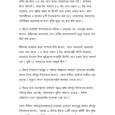
ভর্তির পর রাতে ৩-৪ বার ফোন করেও ডাক্তারের খবর নেই। ডাক্তার
রাতে আসেনি। পরের দিন সকালে ৪-৫ বার ফোন করলে ১১ টার সময়
ডাক্তার এসে আল্ট্রা করার পর রিপোর্ট দেখে ঢাকায় রেফার করে। রাতে
গ্যাসটিকের ও ব্যাথার দু‘টি ইনজেকশান করা হয়। ডাক্তারের অবহেলায়
অতিরিক্ত রক্তক্ষরণের ফলে সুমির মৃত্যু হয় বলে দাবি করেন।
এ বিষয়ে সংশ্লিষ্ট হাসপাতালের মালিক ও ডাক্তার মো. সাদেকুর রহমান
জানান, চিকিৎকের অবহেলায় নহে রোগীর অসচেতনতাই মৃত্যু হয়েছে বলে
তিনি দাবি করেন।
দীর্ঘসময় ডাক্তার কারণ সম্পর্কে তিনি জানান, ‘রাতে সবসয়মই আমাদের
ল্যাব বন্ধ থাকে । এ জন্য সকাল ৯ টায় আমার স্ত্রী গাইনি ডাক্তার
ফারহানা ইসলাম নিপা আল্ট্রসোনোগ্রাফি রির্পোট দেখে ঢাকায় নিতে পরামর্শ
দেন। সুমি ২২ সপ্তাহের অন্ত:স্বত্ত্বা ছিল।’
এ বিষয়ে উপজেলা স্বাস্থ্য ও পরিবার পরিকল্পনা কর্মকর্তা মোহাম্মদ জাহাঙ্গীর
আলম শিপন চাঁদপুর টাইমসকে জানান, ‘জেলা সিভিল সার্জকে অবহিত করা
হয়েছে। মৃত্যুও কারণ অনুসন্ধানপূর্বক ব্যবস্থা নেওয়া হবে।’
এ বিষয়ে থানা ভারপ্রাপ্ত কর্মকর্তা আব্দুর রকিব চাঁদপুর টাইমসকে জানান,
‘ঘটনার বিষয জেনেছি, ঘটনাস্থলে পুলিশ পাঠানো হয়েছে। লিখিত
অভিযোগ পেলে প্রয়োজনীয় ব্যবস্থা নেয়া হবে।’
জেলা সিভিল সার্জন(ভারপ্রাপ্ত) ডাক্তার একেএম মাহাবুবুর রহমান চাঁদপুর
টাইমসকে জানান, ‘আমরা এ ঘটনার বিষয়ে একটি তদন্ত কমিটি গঠন পূর্বক