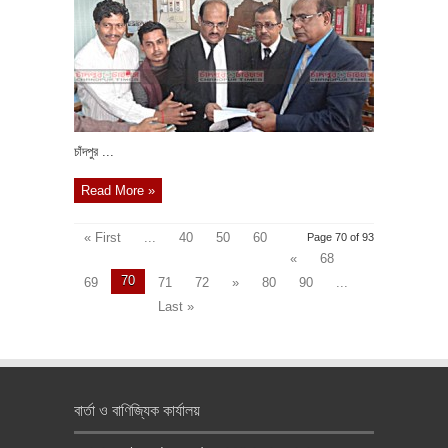
চাঁদপুর ...
Read More »
« First
...
40
50
60
Page 70 of 93
«
68
70
69
71
72
»
80
90
...
Last »
বার্তা ও বাণিজ্যিক কার্যালয়