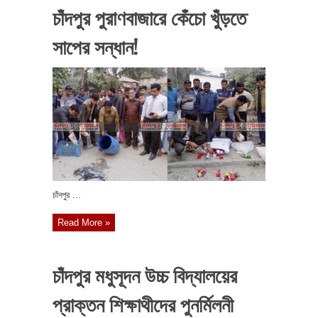
চাঁদপুর পুরাণবাজারে কেঁচো খুঁড়তে
সাপের সন্ধান!
চাঁদপুর ...
Read More »
চাঁদপুর মধুসূদন উচ্চ বিদ্যালয়ের
প্রাক্তন শিক্ষাথীদের পুনর্মিলনী