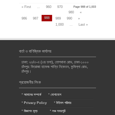
« First
...
960
970
Page 988 of 1,003
980
«
988
986
987
989
990
»
1,000
...
Last »
বার্তা ও বাণিজ্যিক কার্যালয়
ঢাকা: ২৩/৩-এ (৩য় তলা), তোপখানা রোড, ঢাকা-১০০০
চাঁদপুর: ফিরোজা হাফেজ শান্তি নিকেতন, কুমিল্লা রোড,
চাঁদপুর।
প্রয়োজনীয় লিংক
*
আমাদের সম্পর্কে
*
যোগাযোগ
*
Privacy Policy
*
টাইমস পরিবার
*
বিজ্ঞাপন মূল্য
*
লঞ্চ সময়সূচি