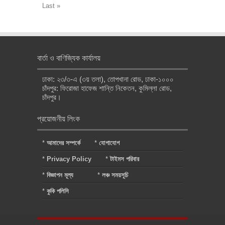
Last »
বার্তা ও বাণিজ্যিক কার্যালয়
ঢাকা: ২৩/৩-এ (৩য় তলা), তোপখানা রোড, ঢাকা-১০০০
চাঁদপুর: ফিরোজা হাফেজ শান্তি নিকেতন, কুমিল্লা রোড,
চাঁদপুর।
প্রয়োজনীয় লিংক
*
আমাদের সম্পর্কে
*
যোগাযোগ
*
Privacy Policy
*
টাইমস পরিবার
*
বিজ্ঞাপন মূল্য
*
লঞ্চ সময়সূচি
*
কুকি পলিসি