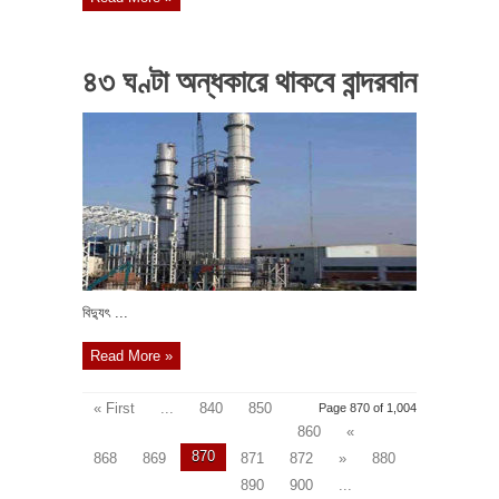
৪৩ ঘণ্টা অন্ধকারে থাকবে বান্দরবান
বিদ্যুৎ ...
Read More »
« First
...
840
850
Page 870 of 1,004
860
«
870
868
869
871
872
»
880
890
900
...