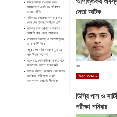
আপত্তিকর অবস্থা
চাঁদপুর মহিলা সাংসদের ভবন
সংস্কারসহ একটি বড় পরিকল্পনা
নেতা আটক
রয়েছে: ডিসি
ফরিদগঞ্জে চলাচলের পথ বন্ধ করে
জোরপূর্বক ইমারত নির্মাণের চেষ্টা
মতলবে সাজাপ্রাপ্ত ৯ মামলার
আসামী ঢাকা থেকে গ্রেফতার
হাইমচরে চারাগাছ ও খেলোয়াড়দের
মাঝে জার্সি বিতরণ
কচুয়ায় প্রবাসীর বসতঘর পুড়ে ১০
লাখ টাকার ক্ষয়ক্ষতি
মঞ্চে নয়, নেতাকর্মীদের সারিতে বসে
মতবিনিময় করলেন শিক্ষামন্ত্রী
ঢাকা ...
​বাস্তব জীবনে প্রয়োগই প্রশিক্ষণের
সার্থকতা, ফরিদগঞ্জে দুর্যোগ
Read More »
ব্যবস্থাপনা কোর্সের উদ্বোধন
ডিগ্রি পাস ও সার্ট
পরীক্ষা শনিবার