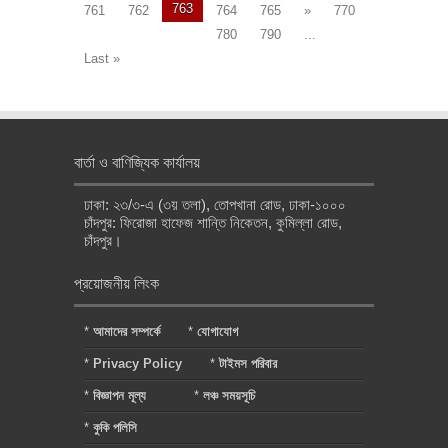
763
761
762
764
765
»
770
780
790
...
Last »
বার্তা ও বাণিজ্যিক কার্যালয়
ঢাকা: ২৩/৩-এ (৩য় তলা), তোপখানা রোড, ঢাকা-১০০০
চাঁদপুর: ফিরোজা হাফেজ শান্তি নিকেতন, কুমিল্লা রোড,
চাঁদপুর।
প্রয়োজনীয় লিংক
*
আমাদের সম্পর্কে
*
যোগাযোগ
*
Privacy Policy
*
টাইমস পরিবার
*
বিজ্ঞাপন মূল্য
*
লঞ্চ সময়সূচি
*
কুকি পলিসি