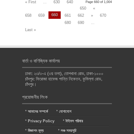
« First
...
630
640
Page 660 of 1,004
650
«
660
658
659
661
662
»
670
680
690
...
Last »
বার্তা ও বাণিজ্যিক কার্যালয়
ঢাকা: ২৩/৩-এ (৩য় তলা), তোপখানা রোড, ঢাকা-১০০০
চাঁদপুর: ফিরোজা হাফেজ শান্তি নিকেতন, কুমিল্লা রোড,
চাঁদপুর।
প্রয়োজনীয় লিংক
*
আমাদের সম্পর্কে
*
যোগাযোগ
*
Privacy Policy
*
টাইমস পরিবার
*
বিজ্ঞাপন মূল্য
*
লঞ্চ সময়সূচি