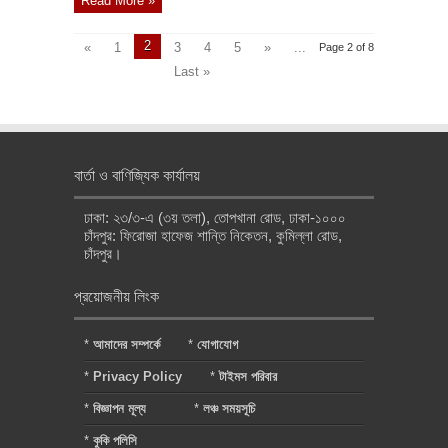
Read More »
2
«
1
3
4
5
»
...
Page 2 of 8
Last »
বার্তা ও বাণিজ্যিক কার্যালয়
ঢাকা: ২৩/৩-এ (৩য় তলা), তোপখানা রোড, ঢাকা-১০০০
চাঁদপুর: ফিরোজা হাফেজ শান্তি নিকেতন, কুমিল্লা রোড,
চাঁদপুর।
প্রয়োজনীয় লিংক
*
আমাদের সম্পর্কে
*
যোগাযোগ
*
Privacy Policy
*
টাইমস পরিবার
*
বিজ্ঞাপন মূল্য
*
লঞ্চ সময়সূচি
*
কুকি পলিসি