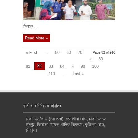
চাঁদপুরের ...
Read More »
« First
...
50
60
70
Page 82 of 910
«
80
82
81
83
84
»
90
100
110
...
Last »
বার্তা ও বাণিজ্যিক কার্যালয়
ঢাকা: ২৩/৩-এ (৩য় তলা), তোপখানা রোড, ঢাকা-১০০০
চাঁদপুর: ফিরোজা হাফেজ শান্তি নিকেতন, কুমিল্লা রোড,
চাঁদপুর।