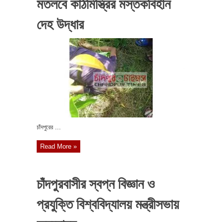
মতলবে কাঠমিস্ত্রির মস্তকবিহীন
দেহ উদ্ধার
চাঁদপুরের ...
Read More »
চাঁদপুরবাসীর স্বপ্ন বিজ্ঞান ও
প্রযুক্তি বিশ্ববিদ্যালয় মন্ত্রীসভায়