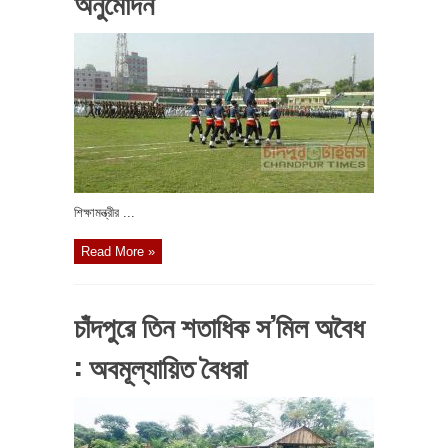
অনুমোদন
শিক্ষামন্ত্রীর ...
Read More »
চাঁদপুরে তিন শতাধিক স’মিল অবৈধ
: অবমূল্যায়িত বৈধরা