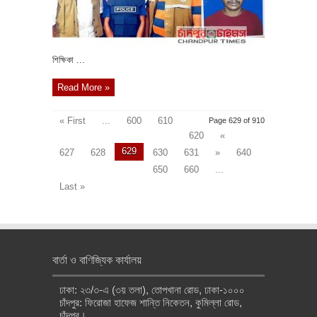
শিক্ষিকা ...
Read More »
« First
...
600
610
Page 629 of 910
620
«
629
627
628
630
631
»
640
650
660
...
Last »
বার্তা ও বাণিজ্যিক কার্যালয়
ঢাকা: ২৩/৩-এ (৩য় তলা), তোপখানা রোড, ঢাকা-১০০০
চাঁদপুর: ফিরোজা হাফেজ শান্তি নিকেতন, কুমিল্লা রোড,
চাঁদপুর।