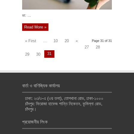
ডা: ...
Read More »
« First
...
10
20
«
Page 31 of 31
27
28
31
29
30
বার্তা ও বাণিজ্যিক কার্যালয়
ঢাকা: ২৩/৩-এ (৩য় তলা), তোপখানা রোড, ঢাকা-১০০০
চাঁদপুর: ফিরোজা হাফেজ শান্তি নিকেতন, কুমিল্লা রোড,
চাঁদপুর।
প্রয়োজনীয় লিংক