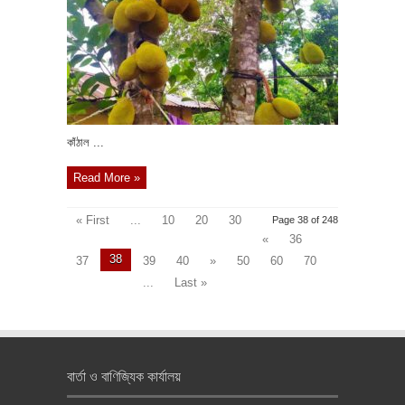
কাঁঠাল ...
Read More »
« First
...
10
20
30
Page 38 of 248
«
36
38
37
39
40
»
50
60
70
...
Last »
বার্তা ও বাণিজ্যিক কার্যালয়