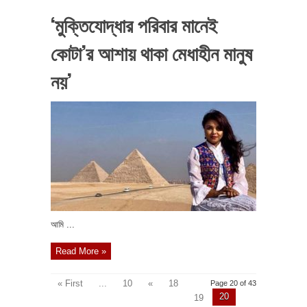
‘মুক্তিযোদ্ধার পরিবার মানেই
কোটা’র আশায় থাকা মেধাহীন মানুষ
নয়’
আমি ...
Read More »
« First
...
10
«
18
Page 20 of 43
20
19