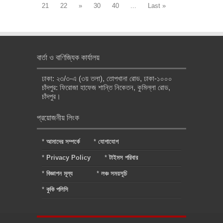
21
22
»
30
40
...
Last »
বার্তা ও বাণিজ্যিক কার্যালয়
ঢাকা: ২৩/৩-এ (৩য় তলা), তোপখানা রোড, ঢাকা-১০০০
চাঁদপুর: ফিরোজা হাফেজ শান্তি নিকেতন, কুমিল্লা রোড,
চাঁদপুর।
প্রয়োজনীয় লিংক
*
আমাদের সম্পর্কে
*
যোগাযোগ
*
Privacy Policy
*
টাইমস পরিবার
*
বিজ্ঞাপন মূল্য
*
লঞ্চ সময়সূচি
*
কুকি পলিসি