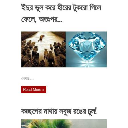
ইঁদুর ভুল করে হীরের টুকরো গিলে
ফেলে, অতঃপর…
একবার ...
Read More »
কচ্ছপের মাথায় সবুজ রঙের চুল!