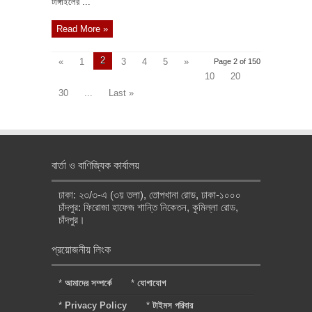
টাঙ্গাইলের ...
Read More »
2
«
1
3
4
5
»
Page 2 of 150
10
20
30
...
Last »
বার্তা ও বাণিজ্যিক কার্যালয়
ঢাকা: ২৩/৩-এ (৩য় তলা), তোপখানা রোড, ঢাকা-১০০০
চাঁদপুর: ফিরোজা হাফেজ শান্তি নিকেতন, কুমিল্লা রোড,
চাঁদপুর।
প্রয়োজনীয় লিংক
*
আমাদের সম্পর্কে
*
যোগাযোগ
*
Privacy Policy
*
টাইমস পরিবার