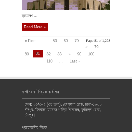
ত্রয়োদশ ...
Read More »
« First
...
50
60
70
Page 81 of 1,228
«
79
81
80
82
83
»
90
100
110
...
Last »
বার্তা ও বাণিজ্যিক কার্যালয়
ঢাকা: ২৩/৩-এ (৩য় তলা), তোপখানা রোড, ঢাকা-১০০০
চাঁদপুর: ফিরোজা হাফেজ শান্তি নিকেতন, কুমিল্লা রোড,
চাঁদপুর।
প্রয়োজনীয় লিংক