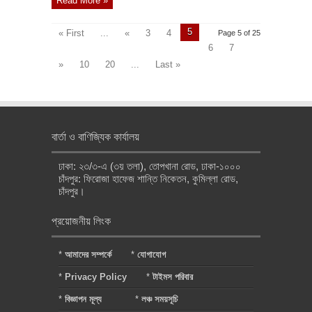
Read More »
5
« First
...
«
3
4
Page 5 of 25
6
7
»
10
20
...
Last »
বার্তা ও বাণিজ্যিক কার্যালয়
ঢাকা: ২৩/৩-এ (৩য় তলা), তোপখানা রোড, ঢাকা-১০০০
চাঁদপুর: ফিরোজা হাফেজ শান্তি নিকেতন, কুমিল্লা রোড,
চাঁদপুর।
প্রয়োজনীয় লিংক
*
আমাদের সম্পর্কে
*
যোগাযোগ
*
Privacy Policy
*
টাইমস পরিবার
*
বিজ্ঞাপন মূল্য
*
লঞ্চ সময়সূচি