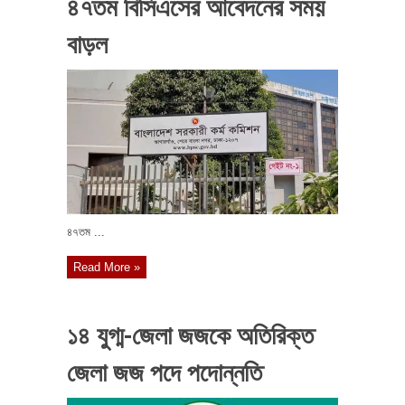
৪৭তম বিসিএসের আবেদনের সময়
বাড়ল
৪৭তম ...
Read More »
১৪ যুগ্ম-জেলা জজকে অতিরিক্ত
জেলা জজ পদে পদোন্নতি