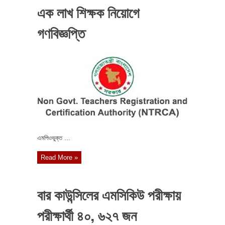
এক লাখ শিক্ষক নিয়োগে
গণবিজ্ঞপ্তি
এমপিওভুক্ত ...
Read More »
বার কাউন্সিলের এমসিকিউ পরীক্ষায়
পরীক্ষার্থী ৪০, ৬২৭ জন