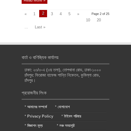
Read More »
2
«
1
3
4
5
»
Page 2 of 25
10
20
...
Last »
বার্তা ও বাণিজ্যিক কার্যালয়
ঢাকা: ২৩/৩-এ (৩য় তলা), তোপখানা রোড, ঢাকা-১০০০
চাঁদপুর: ফিরোজা হাফেজ শান্তি নিকেতন, কুমিল্লা রোড,
চাঁদপুর।
প্রয়োজনীয় লিংক
*
আমাদের সম্পর্কে
*
যোগাযোগ
*
Privacy Policy
*
টাইমস পরিবার
*
বিজ্ঞাপন মূল্য
*
লঞ্চ সময়সূচি