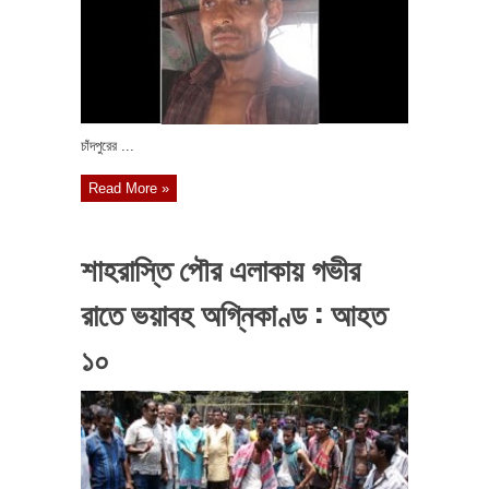
‎চাঁদপুরের ...
Read More »
শাহরাস্তি পৌর এলাকায় গভীর
রাতে ভয়াবহ অগ্নিকাণ্ড : আহত
১০