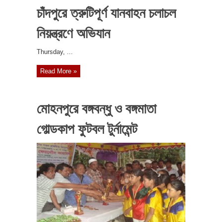
চাঁদপুরে ত্রুটিপূর্ণ যানবাহন চলাচল
নিয়ন্ত্রণে অভিযান
‎Thursday, ...
Read More »
মোহনপুরে বঙ্গবন্ধু ও বঙ্গমাতা
গোল্ডকাপ ফুটবল টুর্নামেন্ট