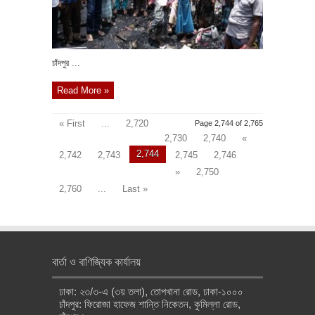
চাঁদপুর ...
Read More »
« First
...
2,720
Page 2,744 of 2,765
2,730
2,740
«
2,744
2,742
2,743
2,745
2,746
»
2,750
2,760
...
Last »
বার্তা ও বাণিজ্যিক কার্যালয়
ঢাকা: ২৩/৩-এ (৩য় তলা), তোপখানা রোড, ঢাকা-১০০০
চাঁদপুর: ফিরোজা হাফেজ শান্তি নিকেতন, কুমিল্লা রোড,